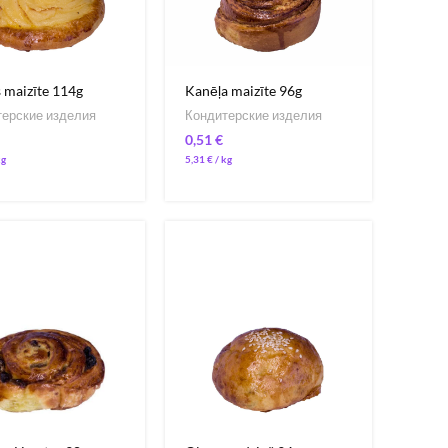
s maizīte 114g
Kanēļa maizīte 96g
ерские изделия
Кондитерские изделия
€
5,31
€
/ 