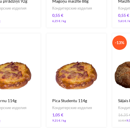
u pīrādziņš 92g
Magoņu maizīte 88g
Maizīt
ерские изделия
Кондитерские изделия
Кондит
€
€
6,25
€
/ 
5,61
€
/ 
-13%
ērnu 114g
Pica Studentu 114g
Sāļais 
ерские изделия
Кондитерские изделия
Кондит
€
16,35
9,21
€
/ 
9,
10,90
€