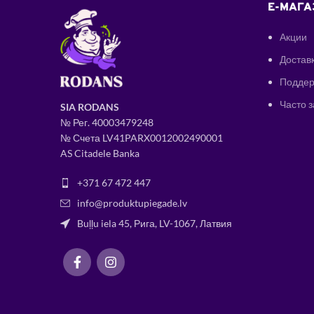
E-МАГА
Акции
Доставк
Поддер
Часто 
SIA RODANS
№ Рег.
400034
79248
№ Счета LV41PARX0012002490001
AS Citadele Banka
+371 67 472 447
info@produktupiegade.lv
Buļļu iela 45, Рига, LV-1067, Латвия