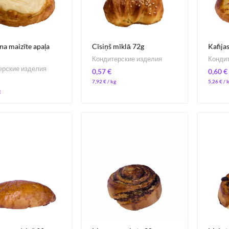
na maizīte apaļa
Cīsiņš mīklā 72g
Kafija
Кондитерские изделия
Кондит
ерские изделия
€
€
7,92
€
/ 
5,26
€
/ 