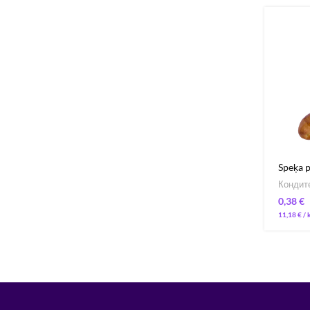
Speķa p
Кондит
€
11,18
€
/ 