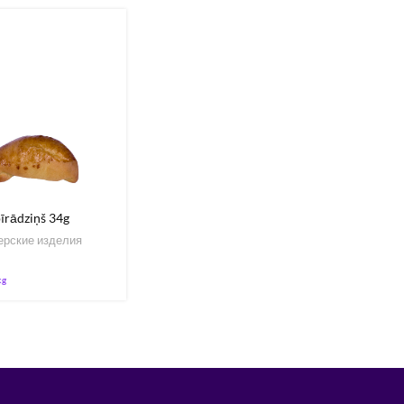
īrādziņš 34g
ерские изделия