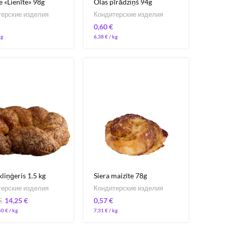
e «Lienīte» 98g
Olas pīrādziņš 94g
ерские изделия
Кондитерские изделия
€
6,38
€
/ 
kliņģeris 1.5 kg
Siera maizīte 78g
ерские изделия
Кондитерские изделия
14,25
€
€
€
50
€
/ 
7,31
€
/ 