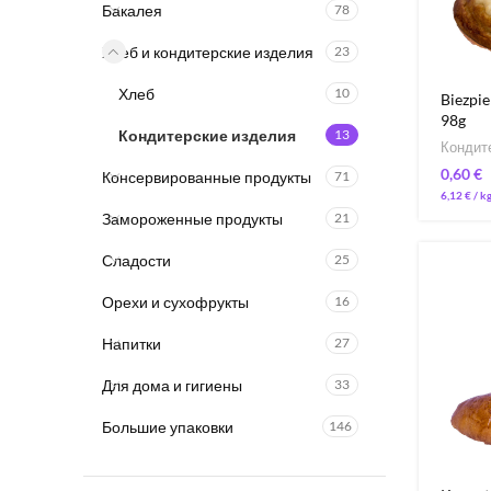
Бакалея
78
Хлеб и кондитерские изделия
23
Хлеб
10
Biezpie
98g
Кондитерские изделия
13
Кондит
€
Консервированные продукты
71
6,12
€
/ 
Замороженные продукты
21
Сладости
25
Орехи и сухофрукты
16
Напитки
27
Для дома и гигиены
33
Большие упаковки
146