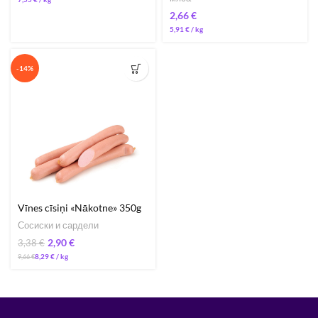
€
5,91
€
/ 
-14%
Vīnes cīsiņi «Nākotne» 350g
Сосиски и сардели
2,90
€
3,38
€
8,29
€
/ 
9,66
€