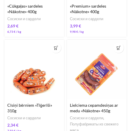
«Cūkgaļas» sardeles
«Premium» sardeles
«Nākotne» 400g
«Nākotne» 400g
Сосиски и сардели
Сосиски и сардели
€
€
6,73
€
/ 
9,98
€
/ 
Cīsiņi bērniem «Tīģerīši»
Lielciema cepamdesiņas ar
310g
medu «Nākotne» 450g
Сосиски и сардели
Сосиски и сардели
,
Полуфабрикаты из свежего
€
мяса
7,55
€
/ 