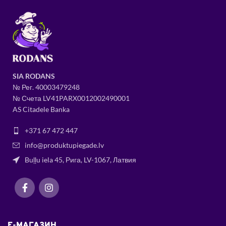
SIA RODANS
№ Рег.
400034
79248
№ Счета LV41PARX0012002490001
AS Citadele Banka
+371 67 472 447
info@produktupiegade.lv
Buļļu iela 45, Рига, LV-1067, Латвия
E-МАГАЗИН