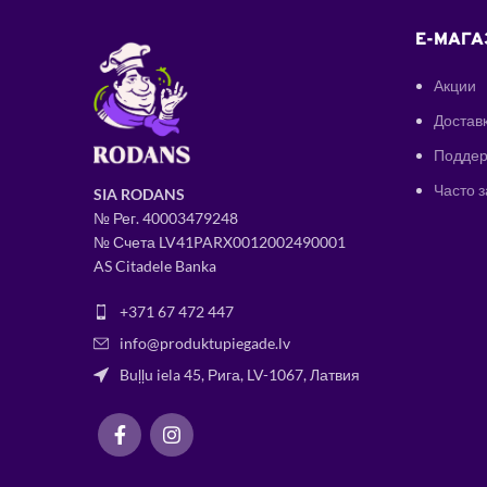
E-МАГА
Акции
Доставк
Поддер
Часто 
SIA RODANS
№ Рег.
400034
79248
№ Счета LV41PARX0012002490001
AS Citadele Banka
+371 67 472 447
info@produktupiegade.lv
Buļļu iela 45, Рига, LV-1067, Латвия