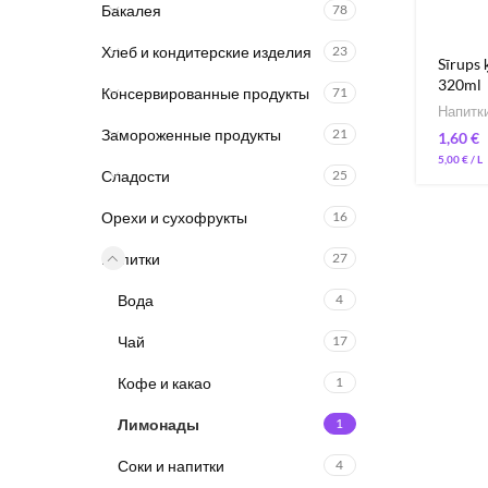
Бакалея
78
Хлеб и кондитерские изделия
23
Sīrups 
320ml
Консервированные продукты
71
Напитк
Замороженные продукты
21
€
5,00
€
Сладости
25
Орехи и сухофрукты
16
Напитки
27
Вода
4
Чай
17
Кофе и какао
1
Лимонады
1
Соки и напитки
4