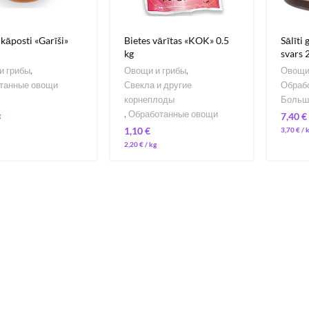
 kāposti «Garīši»
Bietes vārītas «KOK» 0.5
Sālīti 
kg
svars 
и грибы
,
Овощи и грибы
,
Овощи
танные овощи
Свекла и другие
Обраб
корнеплоды
Больш
,
Обработанные овощи
€
€
3,70
€
/ 
2,20
€
/ 