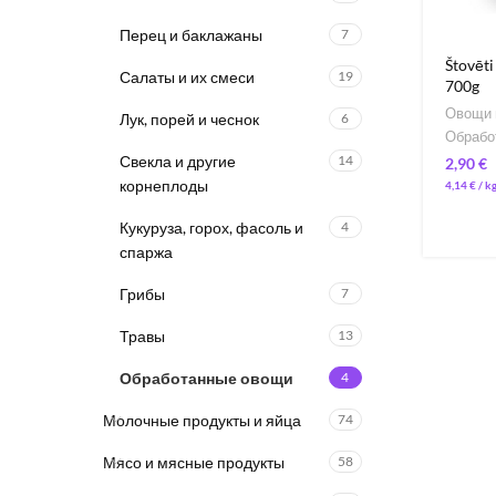
Перец и баклажаны
7
Štovēti
Салаты и их смеси
19
700g
Овощи 
Лук, порей и чеснок
6
Обрабо
Свекла и другие
14
€
корнеплоды
4,14
€
/ 
Кукуруза, горох, фасоль и
4
спаржа
Грибы
7
Травы
13
Обработанные овощи
4
Молочные продукты и яйца
74
Мясо и мясные продукты
58