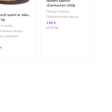
Skābēti kāposti
«Ezerkauliņi» 650g
Овощи и грибы
,
gurķi spainī ar vāku,
Обработанные овощи
2 kg
€
 и грибы
,
2,77
€
/ 
отанные овощи
,
ие упаковки