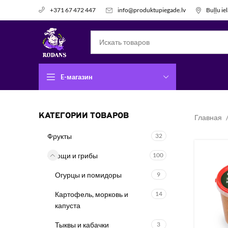
info@produktupiegade.lv
Buļļu ie
+371 67 472 447
E-магазин
КАТЕГОРИИ ТОВАРОВ
Главная
Фрукты
32
Овощи и грибы
100
Огурцы и помидоры
9
Картофель, морковь и
14
капуста
Тыквы и кабачки
3