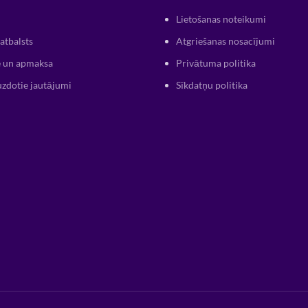
Lietošanas noteikumi
atbalsts
Atgriešanas nosacījumi
 un apmaksa
Privātuma politika
uzdotie jautājumi
Sīkdatņu politika