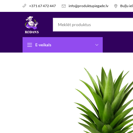
info@produktupiegade.lv
Buļļu ie
+371 67 472 447
E-veikals