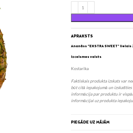
APRAKSTS
Ananāss “EKSTRA SWEET” lielais 2
Izcelsmes valsts
Kostarika
Faktiskais produkta izskats var n
būt citā iepakojumā un izskatīties
informācija par produktu ir vispār
informācijai uz produkta iepakoj
PIEGĀDE UZ MĀJĀM