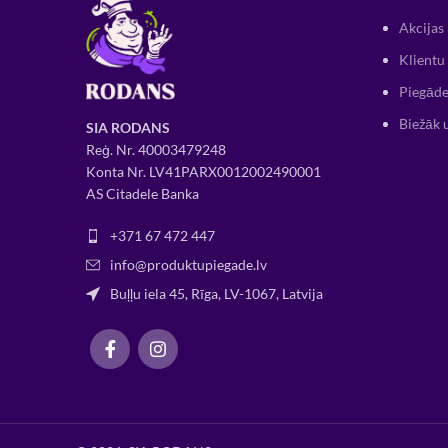
Akcijas
Klientu 
Piegāde
Biežāk 
SIA RODANS
Reģ. Nr.
400034
79248
Konta Nr. LV41PARX0012002490001
AS Citadele Banka
+371 67 472 447
info@produktupiegade.lv
Buļļu iela 45, Rīga, LV-1067, Latvija