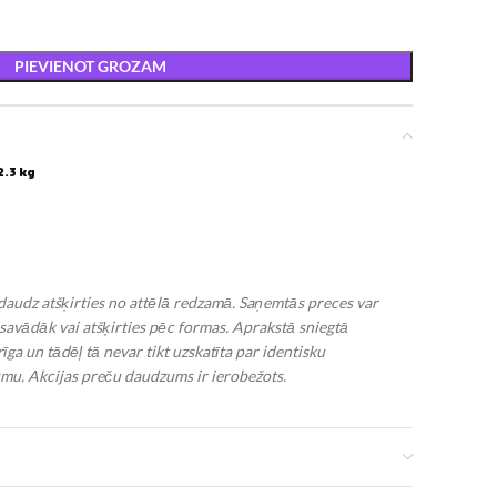
PIEVIENOT GROZAM
.3 kg
edaudz atšķirties no attēlā redzamā. Saņemtās preces var
 savādāk vai atšķirties pēc formas. Aprakstā sniegtā
īga un tādēļ tā nevar tikt uzskatīta par identisku
umu.
Akcijas preču daudzums ir ierobežots.