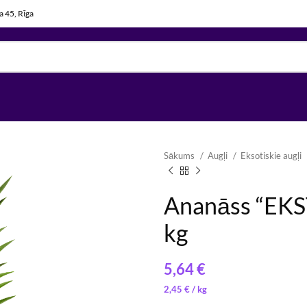
la 45, Rīga
Sākums
Augļi
Eksotiskie augļi
Ananāss “EKS
kg
56,00
6,25
€
€
/ 
/ 
€
2,45
€
/ 