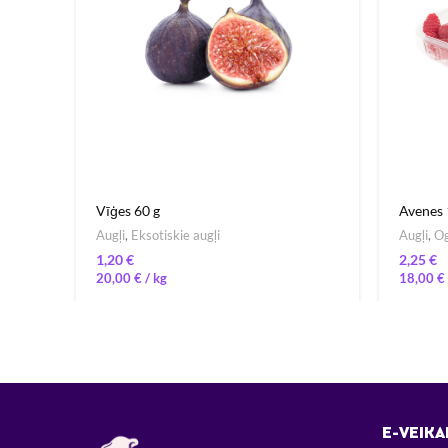
Vīģes 60 g
Avenes
Augļi
,
Eksotiskie augļi
Augļi
,
Og
€
€
20,00
€
/ 
18,00
€
E-VEIKA