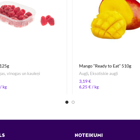
 125g
Mango “Ready to Eat” 510g
as, vīnogas un kauleņi
Augļi
,
Eksotiskie augļi
€
/ 
6,25
€
/ 
LS
NOTEIKUMI