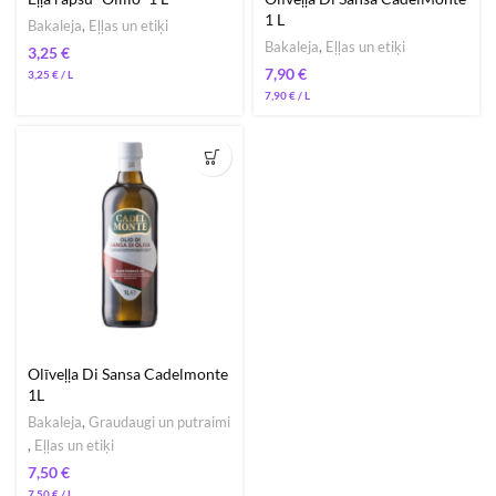
1 L
Bakaleja
,
Eļļas un etiķi
Bakaleja
,
Eļļas un etiķi
€
€
3,25
€
7,90
€
Olīveļļa Di Sansa Cadelmonte
1L
Bakaleja
,
Graudaugi un putraimi
,
Eļļas un etiķi
€
7,50
€