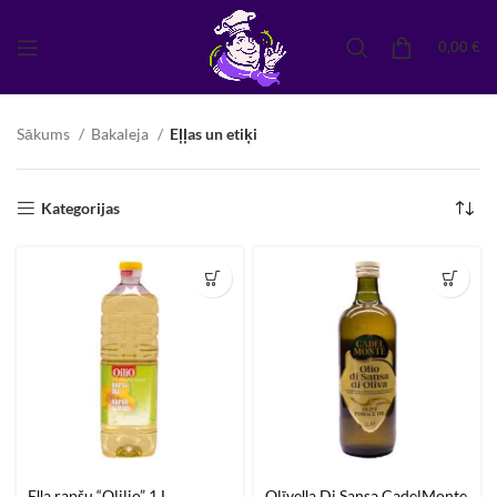
0,00
€
Sākums
Bakaleja
Eļļas un etiķi
Kategorijas
Eļļa rapšu “Olilio” 1 L
Olīveļļa Di Sansa CadelMonte