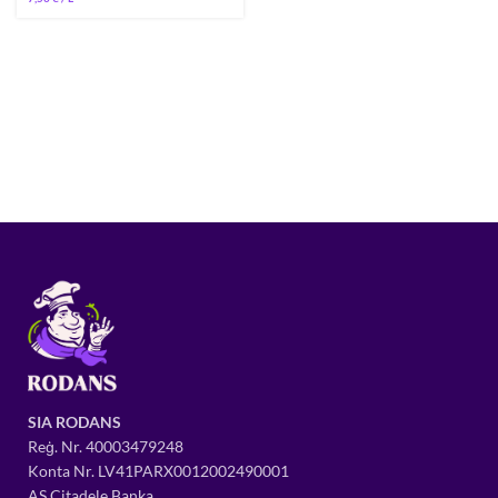
SIA RODANS
Reģ. Nr.
400034
79248
Konta Nr. LV41PARX0012002490001
AS Citadele Banka