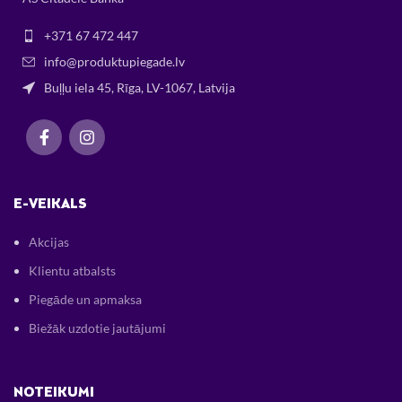
+371 67 472 447
info@produktupiegade.lv
Buļļu iela 45, Rīga, LV-1067, Latvija
E-VEIKALS
Akcijas
Klientu atbalsts
Piegāde un apmaksa
Biežāk uzdotie jautājumi
NOTEIKUMI