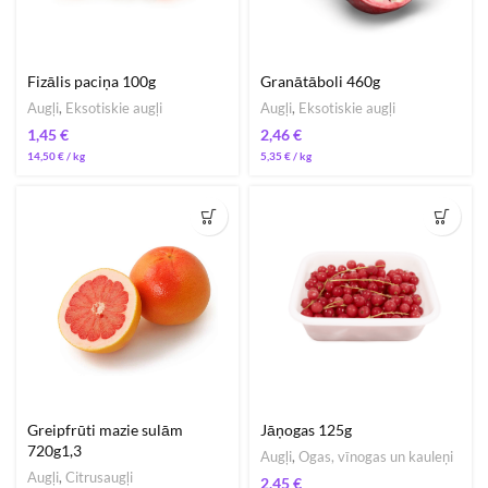
Fizālis paciņa 100g
Granātāboli 460g
Augļi
,
Eksotiskie augļi
Augļi
,
Eksotiskie augļi
€
€
14,50
€
/ 
5,35
€
/ 
Greipfrūti mazie sulām
Jāņogas 125g
720g1,3
Augļi
,
Ogas, vīnogas un kauleņi
Augļi
,
Citrusaugļi
€