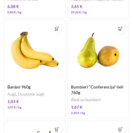
€
€
0,80
€
/ 
29,20
€
/ 
Banāni 960g
Bumbieri “Conferencija” lieli
760g
Augļi
,
Eksotiskie augļi
Āboli un bumbieri
€
€
1,07
€
/ 
2,20
€
/ 