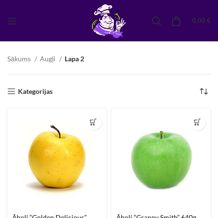
0,00
€
Sākums
Augļi
Lapa 2
Kategorijas
Āboli “Golden Delicious”
Āboli “Granny Smith” 640g