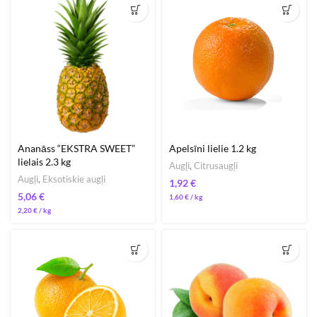
Ananāss “EKSTRA SWEET”
Apelsīni lielie 1.2 kg
lielais 2.3 kg
Augļi
,
Citrusaugļi
Augļi
,
Eksotiskie augļi
€
€
1,60
€
/ 
2,20
€
/ 