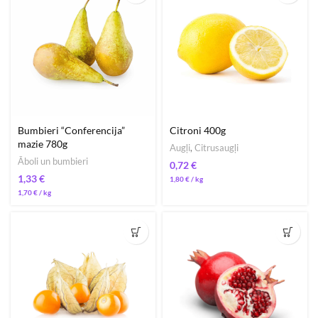
Bumbieri “Conferencija”
Citroni 400g
mazie 780g
Augļi
,
Citrusaugļi
Āboli un bumbieri
€
€
1,80
€
/ 
1,70
€
/ 