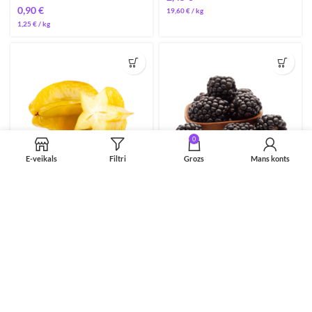
€
19,60
€
/ 
1,25
€
/ 
0
E-veikals
Filtri
Grozs
Mans konts
Karambola 120g
Kazenes 125g
Augļi
,
Eksotiskie augļi
Augļi
,
Ogas, vīnogas un kauleņi
€
€
25,00
€
/ 
22,80
€
/ 