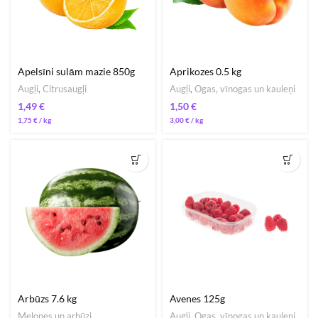
Apelsīni sulām mazie 850g
Aprikozes 0.5 kg
Augļi
,
Citrusaugļi
Augļi
,
Ogas, vīnogas un kauleņi
€
€
1,75
€
/ 
3,00
€
/ 
Arbūzs 7.6 kg
Avenes 125g
Melones un arbūzi
Augļi
,
Ogas, vīnogas un kauleņi