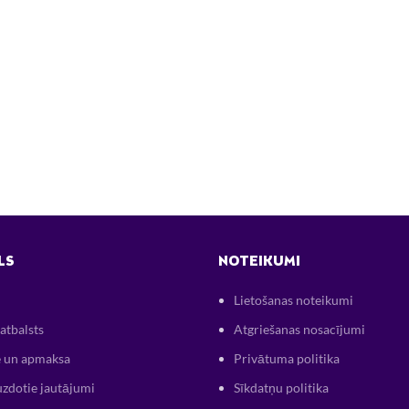
LS
NOTEIKUMI
Lietošanas noteikumi
atbalsts
Atgriešanas nosacījumi
 un apmaksa
Privātuma politika
uzdotie jautājumi
Sīkdatņu politika