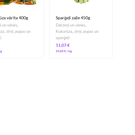
za vārīta 400g
Sparģeļi zaļie 450g
i un sēnes
,
Dārzeņi un sēnes
,
a, zirņi, pupas un
Kukurūza, zirņi, pupas un
i
sparģeļi
€
24,60
€
/ 