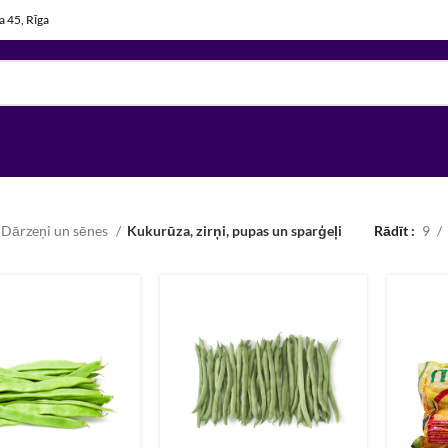
la 45, Rīga
Dārzeņi un sēnes
Kukurūza, zirņi, pupas un sparģeļi
Rādīt
9