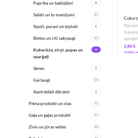
Paprika un baklažāni
8
Salāti un to maisījumi
21
Cukurzi
Dārzeņi
Sīpoli, puravi un ķiploki
6
Kukurūza
Bietes un citi sakņaugi
13
sparģeļi
€
Kukurūza, zirņi, pupas un
4
14,00
€
/ 
sparģeļi
Sēnes
9
Garšaugi
14
Apstrādāti dārzeņi
4
Piena produkti un olas
71
Gaļa un gaļas produkti
57
Zivis un jūras veltes
10