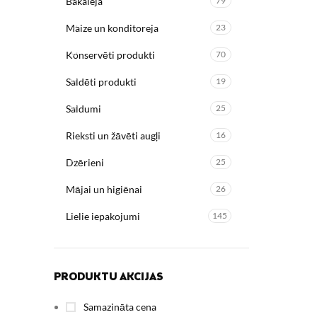
Bakaleja
79
Maize un konditoreja
23
Konservēti produkti
70
Saldēti produkti
19
Saldumi
25
Rieksti un žāvēti augļi
16
Dzērieni
25
Mājai un higiēnai
26
Lielie iepakojumi
145
PRODUKTU AKCIJAS
Samazināta cena