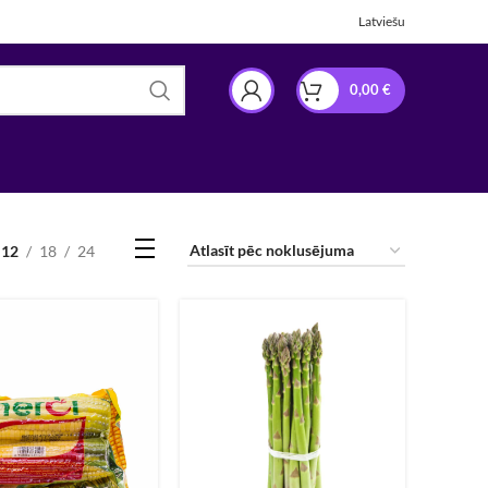
Latviešu
0,00
€
12
18
24