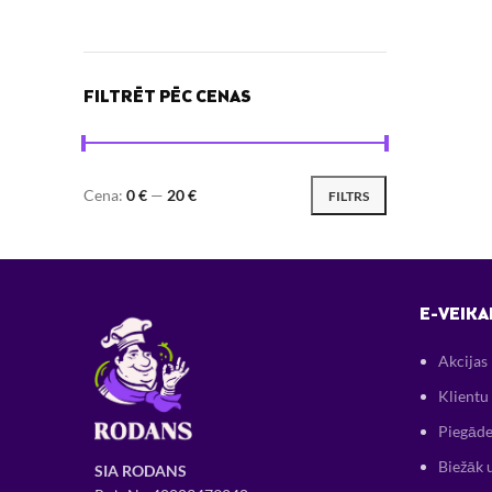
FILTRĒT PĒC CENAS
Cena:
0 €
—
20 €
FILTRS
E-VEIKA
Akcijas
Klientu 
Piegāde
Biežāk 
SIA RODANS