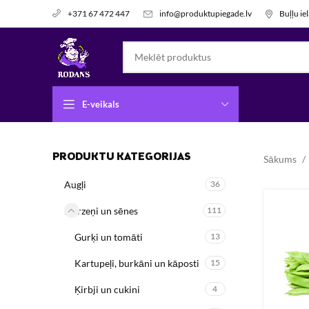
info@produktupiegade.lv
Buļļu ie
+371 67 472 447
E-veikals
PRODUKTU KATEGORIJAS
Sākums
Augļi
36
Dārzeņi un sēnes
111
Gurķi un tomāti
13
Kartupeļi, burkāni un kāposti
15
Ķirbji un cukini
4