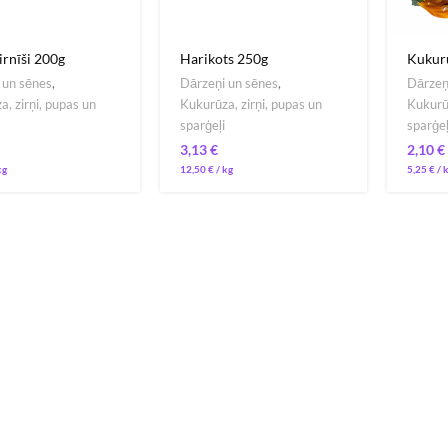
rnīši 200g
Harikots 250g
Kukurū
 un sēnes
,
Dārzeņi un sēnes
,
Dārzeņ
, zirņi, pupas un
Kukurūza, zirņi, pupas un
Kukurūz
sparģeļi
sparģeļ
€
€
12,50
€
/ 
5,25
€
/ 