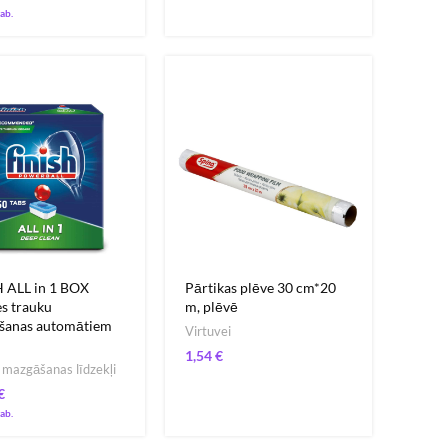
 ALL in 1 BOX
Pārtikas plēve 30 cm*20
es trauku
m, plēvē
šanas automātiem
Virtuvei
€
 mazgāšanas līdzekļi
€