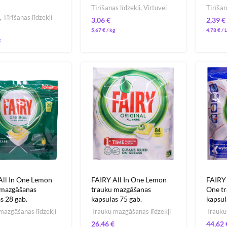
Tīrīšanas līdzekļi
,
Virtuvei
Tīrīšan
,
Tīrīšanas līdzekļi
€
€
5,67
€
/ 
4,78
€
All In One Lemon
FAIRY All In One Lemon
FAIRY 
 mazgāšanas
trauku mazgāšanas
One t
s 28 gab.
kapsulas 75 gab.
kapsul
mazgāšanas līdzekļi
Trauku mazgāšanas līdzekļi
Trauku
€