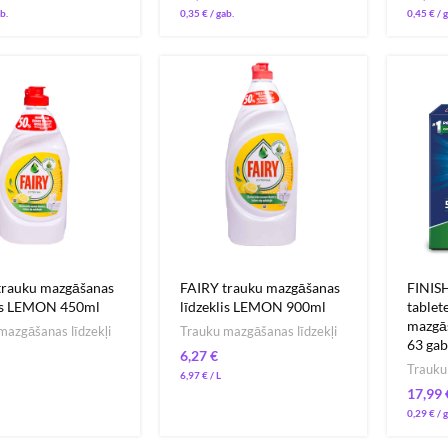
0,35
€
0,45
€
trauku mazgāšanas
FAIRY trauku mazgāšanas
FINISH
lis LEMON 450ml
līdzeklis LEMON 900ml
tablet
mazgā
mazgāšanas līdzekļi
Trauku mazgāšanas līdzekļi
63 gab
€
Trauku
6,97
€
0,29
€