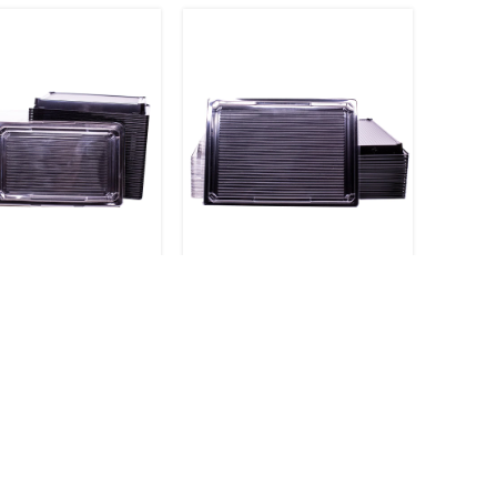
asas suši kaste
Plastmasas suši kaste 18.5
21.5 cm OP-07 50
cm*25.5 cm OP-07 50 gab.
Vienreizlietojamas preces
,
zlietojamas preces
,
Virtuvei
i
€
€
0,45
€
-8%