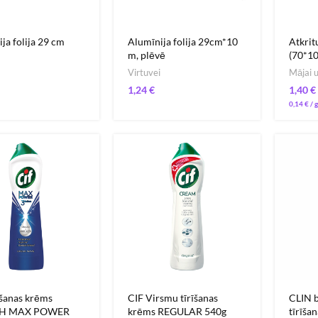
ja folija 29 cm
Alumīnija folija 29cm*10
Atkrit
m, plēvē
(70*10
Virtuvei
Mājai u
€
€
0,14
€
īšanas krēms
CIF Virsmu tīrīšanas
CLIN b
H MAX POWER
krēms REGULAR 540g
tīrīša