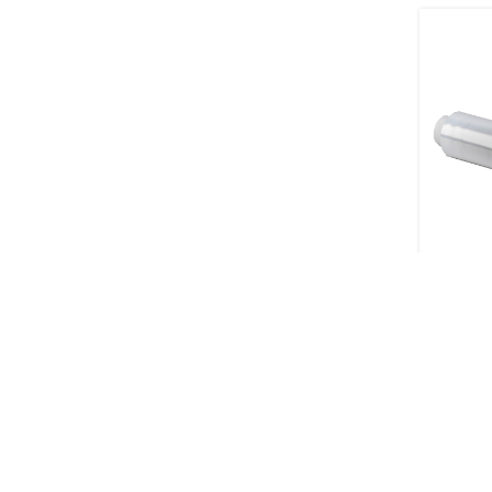
Pārtika
Virtuvei
€