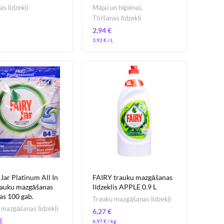
as līdzekļi
Mājai un higiēnai
,
Tīrīšanas līdzekļi
€
3,92
€
Jar Platinum All In
FAIRY trauku mazgāšanas
rauku mazgāšanas
līdzeklis APPLE 0.9 L
as 100 gab.
Trauku mazgāšanas līdzekļi
 mazgāšanas līdzekļi
€
€
6,97
€
/ 