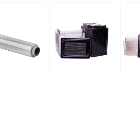
s plēve 30/270
Plastmasas suši kaste 11.5
Plastm
cm*16.5 cm OP-03 50 gab.
13.5*
gab.
Vienreizlietojamas preces
,
Vienrei
Virtuvei
Virtuve
€
0,18
€
0,26
€