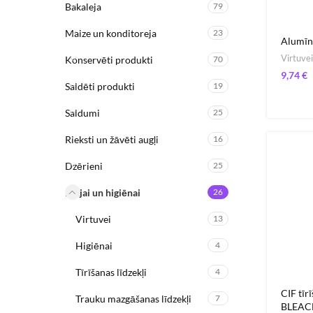
Bakaleja
79
Maize un konditoreja
23
Alumīni
Virtuvei
Konservēti produkti
70
€
Saldēti produkti
19
Saldumi
25
Rieksti un žāvēti augļi
16
Dzērieni
25
Mājai un higiēnai
26
Virtuvei
13
Higiēnai
4
Tīrīšanas līdzekļi
4
CIF tīr
Trauku mazgāšanas līdzekļi
7
BLEAC