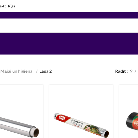
la 45, Rīga
Mājai un higiēnai
Lapa 2
Rādīt
9