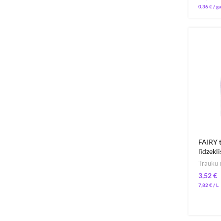
0,36
€
FAIRY 
līdzek
Trauku 
€
7,82
€