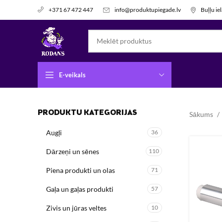
info@produktupiegade.lv
Buļļu ie
+371 67 472 447
E-veikals
PRODUKTU KATEGORIJAS
Sākums
Augļi
36
Dārzeņi un sēnes
110
Piena produkti un olas
71
Gaļa un gaļas produkti
57
Zivis un jūras veltes
10