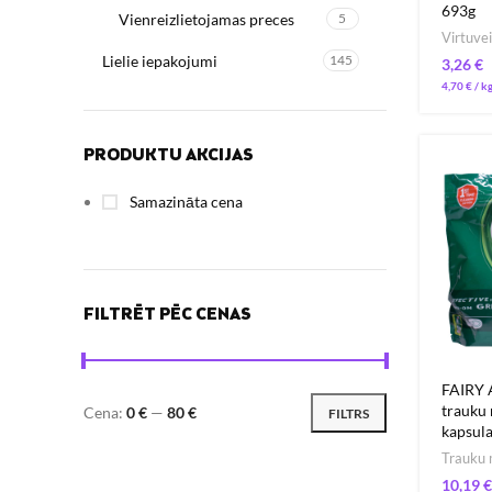
693g
Vienreizlietojamas preces
5
Virtuvei
Lielie iepakojumi
145
€
4,70
€
/ 
PRODUKTU AKCIJAS
Samazināta cena
FILTRĒT PĒC CENAS
FAIRY 
trauku
Cena:
0 €
—
80 €
FILTRS
kapsula
Trauku 
€