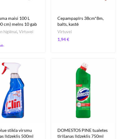
uma maisi 100 L
Cepampapīrs 38cm*8m,
0 cm) melns 10 gab
balts, kastē
n higiēnai
,
Virtuvei
Virtuvei
€
lue stikla virsmu
DOMESTOS PINE tualetes
nas līdzeklis 500ml
tīrīšanas līdzeklis 750ml