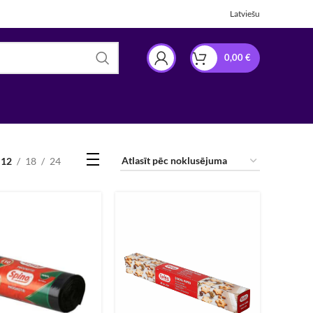
Latviešu
0,00
€
12
18
24