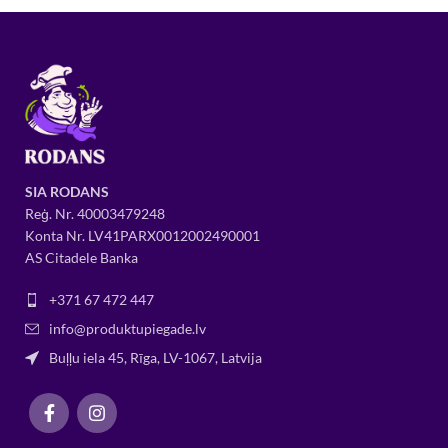
SIA RODANS
Reģ. Nr.
400034
79248
Konta Nr. LV41PARX0012002490001
AS Citadele Banka
+371 67 472 447
info@produktupiegade.lv
Buļļu iela 45, Rīga, LV-1067, Latvija