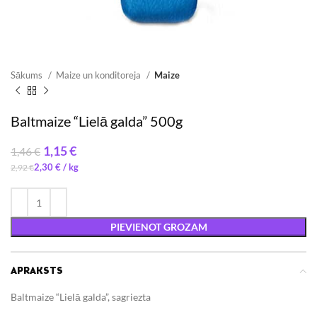
Sākums
Maize un konditoreja
Maize
Baltmaize “Lielā galda” 500g
1,15
€
1,46
€
2,30
€
/ 
2,92
€
PIEVIENOT GROZAM
APRAKSTS
Baltmaize “Lielā galda”, sagriezta