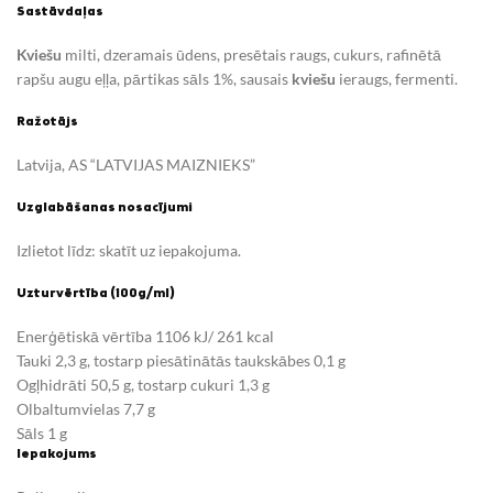
Sastāvdaļas
Kviešu
milti, dzeramais ūdens, presētais raugs, cukurs, rafinētā
rapšu augu eļļa, pārtikas sāls 1%, sausais
kviešu
ieraugs, fermenti.
Ražotājs
Latvija, AS “LATVIJAS MAIZNIEKS”
Uzglabāšanas nosacījumi
Izlietot līdz: skatīt uz iepakojuma.
Uzturvērtība (100g/ml)
Enerģētiskā vērtība 1106 kJ/ 261 kcal
Tauki 2,3 g, tostarp piesātinātās taukskābes 0,1 g
Ogļhidrāti 50,5 g, tostarp cukuri 1,3 g
Olbaltumvielas 7,7 g
Sāls 1 g
Iepakojums