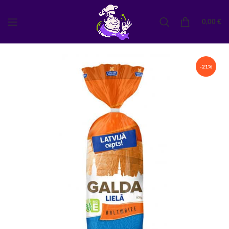
0,00
€
-21%