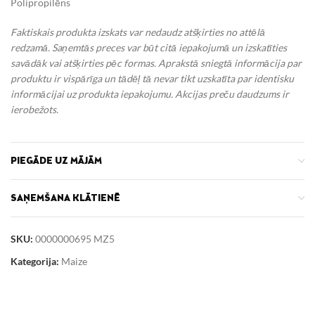
Polipropilēns
Faktiskais produkta izskats var nedaudz atšķirties no attēlā
redzamā. Saņemtās preces var būt citā iepakojumā un izskatīties
savādāk vai atšķirties pēc formas. Aprakstā sniegtā informācija par
produktu ir vispārīga un tādēļ tā nevar tikt uzskatīta par identisku
informācijai uz produkta iepakojumu.
Akcijas preču daudzums ir
ierobežots.
PIEGĀDE UZ MĀJĀM
SAŅEMŠANA KLĀTIENĒ
SKU:
0000000695 MZ5
Kategorija:
Maize