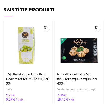
SAISTĪTIE PRODUKTI
Tēja liepziedu ar kumelīšu
Hinkali ar cūkgaļu,cāļu
ziediem MOŽUMS (20*1,5 gr)
fileju,jēra gaļu un zaļumiem
30g
400g
Tēja
Saldēti ēdieni un konditoreja
€
€
0,09
€
18,40
€
/ 