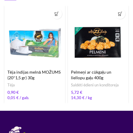
Tēja indijas melnā MOŽUMS
Pelmeņi ar cūkgaļu un
(20*1,5 gr) 30g
liellopu gaļu 400g
Tēja
Saldēti ēdieni un konditoreja
€
€
0,05
€
14,30
€
/ 