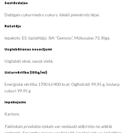
Sastāvdaļas
Dabīgais cukurniedru cukurs. Ideāli piemērots tējai.
Ražotājs
Iepakots: ES. Izplatītājs: SIA “Gemoss”, Mūkusalas 73, Rīga.
Uzglabāšanas nosacījumi
Uzglabāt vēsā, sausā vietā.
Uzturvērtība (100g/ml)
Enerģiskā vērtība 1700 kJ/400 kcal; Ogļhidrāti 99,95 g, tostarp
cukuri 99.95 g
Iepakojums
Kartons
Faktiskais produkta izskats var nedaudz atšķirties no attēlā
redzamā. Saņemtās preces var būt citā iepakojumā un izskatīties