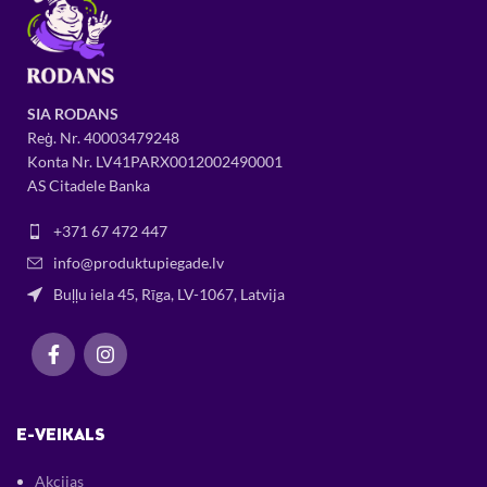
SIA RODANS
Reģ. Nr.
400034
79248
Konta Nr. LV41PARX0012002490001
AS Citadele Banka
+371 67 472 447
info@produktupiegade.lv
Buļļu iela 45, Rīga, LV-1067, Latvija
E-VEIKALS
Akcijas