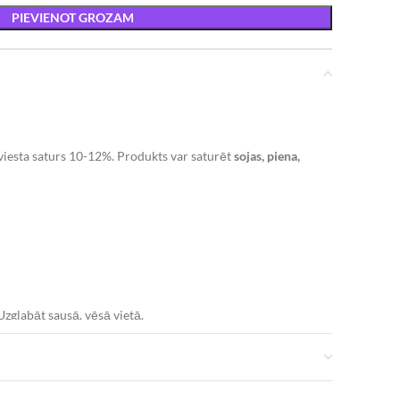
PIEVIENOT GROZAM
viesta saturs 10-12%.
P
rodukts var saturēt
sojas, piena,
Uzglabāt sausā, vēsā vietā.
kcal