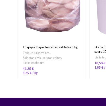
Tilapijas filejas bez ādas, saldētas 5 kg
Skābēti 
svars 1
Zivis un jūras veltes
,
Lielie i
Saldētas zivis un jūras veltes
,
Lielie iepakojumi
€
1,85
€
/ 
€
8,25
€
/ 