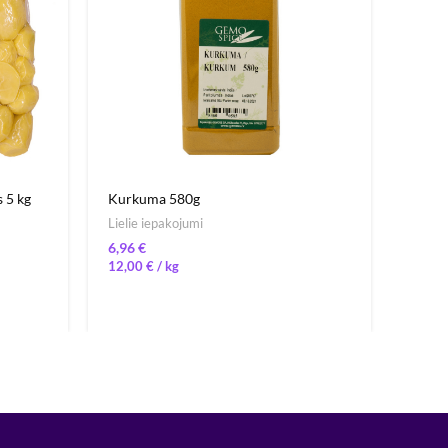
 5 kg
Kurkuma 580g
Bietes
Lielie iepakojumi
Lielie
€
12,00
€
/ 
1,63