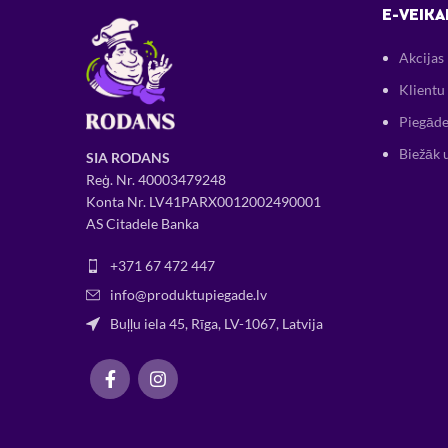
E-VEIKA
Akcijas
Klientu 
Piegāde
Biežāk 
SIA RODANS
Reģ. Nr.
400034
79248
Konta Nr. LV41PARX0012002490001
AS Citadele Banka
+371 67 472 447
info@produktupiegade.lv
Buļļu iela 45, Rīga, LV-1067, Latvija