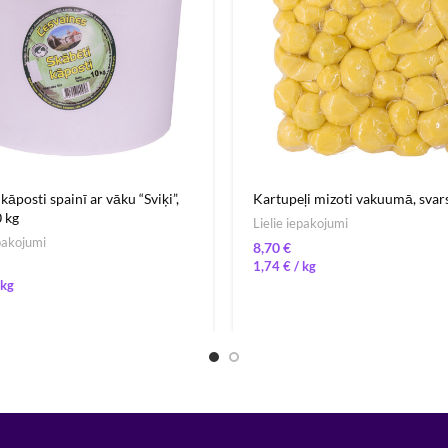
kāposti spainī ar vāku “Sviķi”,
Kartupeļi mizoti vakuumā, svars
0 kg
Lielie iepakojumi
epakojumi
€
1,74
€
/ 