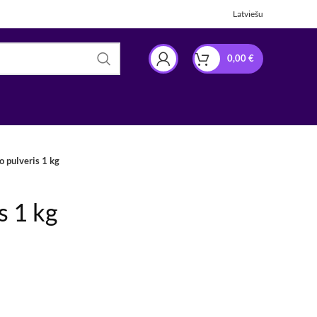
Latviešu
0,00
€
 pulveris 1 kg
s 1 kg