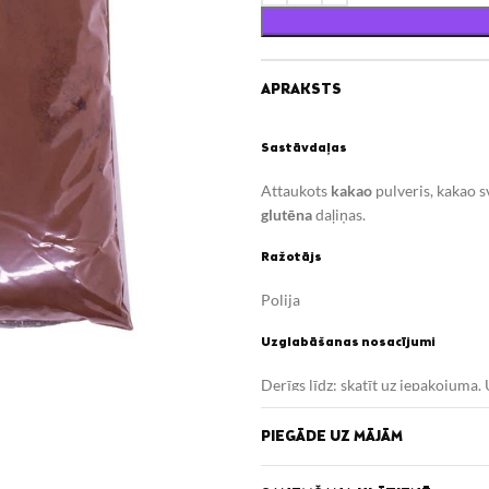
APRAKSTS
Sastāvdaļas
Attaukots
kakao
pulveris, kakao s
glutēna
daļiņas.
Ražotājs
Polija
Uzglabāšanas nosacījumi
Derīgs līdz: skatīt uz iepakojuma. 
Uzturvērtība (100g/ml)
PIEGĀDE UZ MĀJĀM
Enerģētiskā vērtība 1317 kJ/ 317 