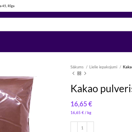
la 45, Rīga
Sākums
Lielie iepakojumi
Kakao
Kakao pulveri
€
8,52
24,53
€
€
/ 
/ 
16,65
€
/ 