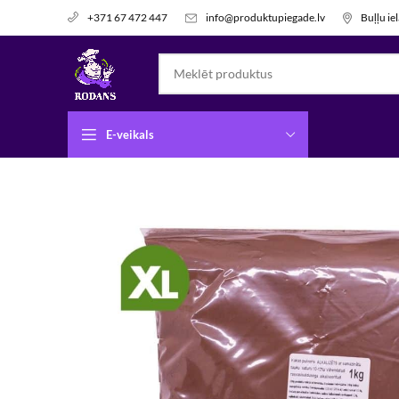
info@produktupiegade.lv
Buļļu ie
+371 67 472 447
E-veikals