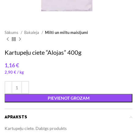
Sākums
Bakaleja
Milti un miltu maisījumi
Kartupeļu ciete “Alojas” 400g
€
2,90
€
/ 
PIEVIENOT GROZAM
APRAKSTS
Kartupeļu ciete. Dabīgs produkts