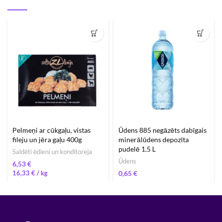
Pelmeņi ar cūkgaļu, vistas
Ūdens 885 negāzēts dabīgais
fileju un jēra gaļu 400g
minerālūdens depozīta
pudelē 1.5 L
Saldēti ēdieni un konditoreja
Ūdens
€
16,33
€
/ 
€