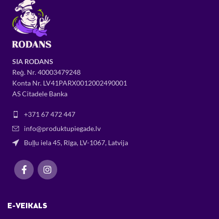
SIA RODANS
Reģ. Nr.
400034
79248
Konta Nr. LV41PARX0012002490001
AS Citadele Banka
+371 67 472 447
info@produktupiegade.lv
Buļļu iela 45, Rīga, LV-1067, Latvija
E-VEIKALS