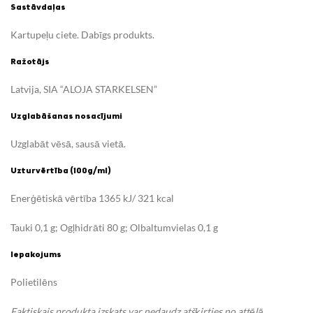
Sastāvdaļas
Kartupeļu ciete. Dabīgs produkts.
Ražotājs
Latvija, SIA “ALOJA STARKELSEN”
Uzglabāšanas nosacījumi
Uzglabāt vēsā, sausā vietā.
Uzturvērtība (100g/ml)
Enerģētiskā vērtība 1365 kJ/ 321 kcal
Tauki 0,1 g; Ogļhidrāti 80 g; Olbaltumvielas 0,1 g
Iepakojums
Polietilēns
Faktiskais produkta izskats var nedaudz atšķirties no attēlā