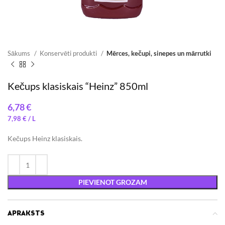
Sākums
Konservēti produkti
Mērces, kečupi, sinepes un mārrutki
Kečups klasiskais “Heinz” 850ml
€
7,98
€
Kečups Heinz klasiskais.
PIEVIENOT GROZAM
APRAKSTS