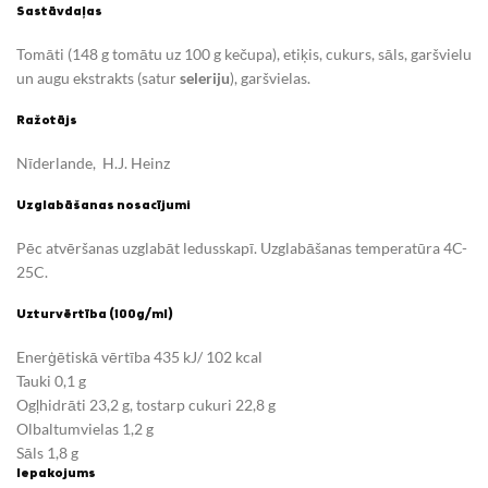
Sastāvdaļas
Tomāti (148 g tomātu uz 100 g kečupa), etiķis, cukurs, sāls, garšvielu
un augu ekstrakts (satur
seleriju
), garšvielas.
Ražotājs
Nīderlande, H.J. Heinz
Uzglabāšanas nosacījumi
Pēc atvēršanas uzglabāt ledusskapī. Uzglabāšanas temperatūra 4C-
25C.
Uzturvērtība (100g/ml)
Enerģētiskā vērtība 435 kJ/ 102 kcal
Tauki 0,1 g
Ogļhidrāti 23,2 g, tostarp cukuri 22,8 g
Olbaltumvielas 1,2 g
Sāls 1,8 g
Iepakojums