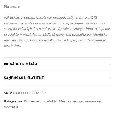
Plastmasa
Faktiskais produkta izskats var nedaudz atšķirties no attēlā
redzamā. Saņemtās preces var būt citā iepakojumā un izskatīties
savādāk vai atšķirties pēc formas. Aprakstā sniegtā informācija par
produktu ir vispārīga un tādēļ tā nevar tikt uzskatīta par identisku
informācijai uz produkta iepakojumu.
Akcijas preču daudzums ir
ierobežots.
PIEGĀDE UZ MĀJĀM
SAŅEMŠANA KLĀTIENĒ
SKU:
F0000000322 ME59
Kategorijas:
Konservēti produkti
,
Mērces, kečupi, sinepes un
mārrutki