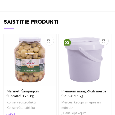
SAISTĪTIE PRODUKTI
Marinēti Šampinjoni
Premium mango&čili mērce
“ObraKo” 1.65 kg
“Spilva” 1.1 kg
Konservēti produkti
,
Mērces, kečupi, sinepes un
Konservēta pārtika
mārrutki
,
Lielie iepakojumi
€