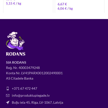
5,15
€
/ 
€
6,06
€
/ 
SIA RODANS
Reģ. Nr.
400034
79248
Konta Nr. LV41PARX0012002490001
AS Citadele Banka
+371 67 472 447
info@produktupiegade.lv
Buļļu iela 45, Rīga, LV-1067, Latvija