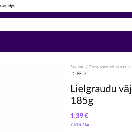
la 45, Rīga
Sākums
Piena produkti un olas
Lielgraudu vā
185g
7,89
9,44
€
€
/ 
/ 
€
7,51
€
/ 