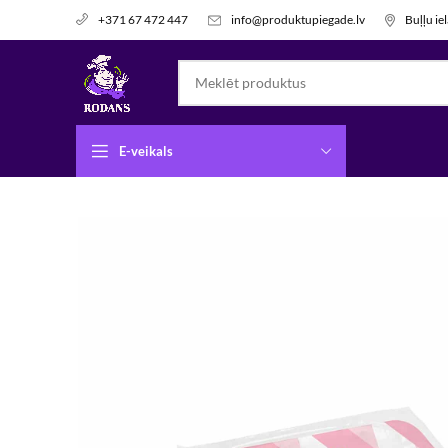
info@produktupiegade.lv
Buļļu ie
+371 67 472 447
E-veikals