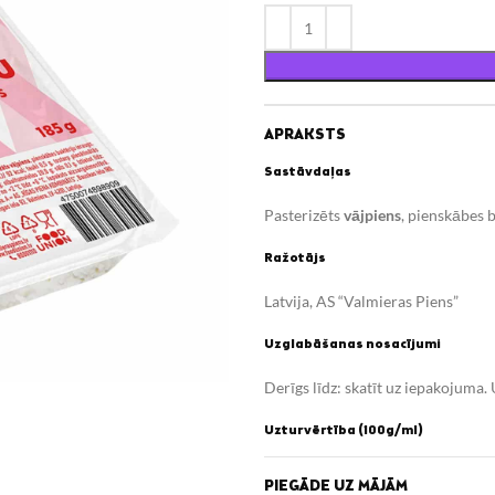
APRAKSTS
Sastāvdaļas
Pasterizēts
vājpiens
, pienskābes 
Ražotājs
Latvija, AS “Valmieras Piens”
Uzglabāšanas nosacījumi
Derīgs līdz: skatīt uz iepakojuma
Uzturvērtība (100g/ml)
Enerģētiskā vērtība 389 kJ / 92 K
PIEGĀDE UZ MĀJĀM