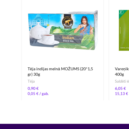
Tēja indijas melnā MOŽUMS (20*1,5
Vareņik
gr) 30g
400g
Tēja
Saldēti 
€
€
0,05
€
15,13
€