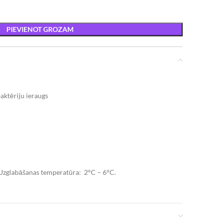
PIEVIENOT GROZAM
baktēriju ieraugs
. Uzglabāšanas temperatūra: 2°C – 6°C.
cal