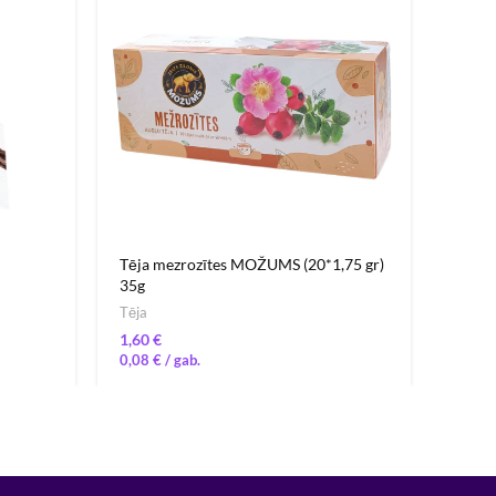
Tēja mezrozītes MOŽUMS (20*1,75 gr)
Tēja l
35g
MOŽUM
Tēja
Tēja
€
0,08
€
0,09