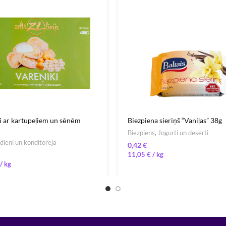
i ar kartupeļiem un sēnēm
Biezpiena sieriņš “Vaniļas” 38g
Biezpiens
,
Jogurti un deserti
ēdieni un konditoreja
€
11,05
€
/ 
/ 