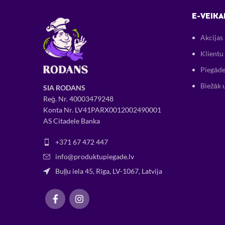
E-VEIKA
Akcijas
Klientu 
Piegāde
Biežāk 
SIA RODANS
Reģ. Nr.
400034
79248
Konta Nr. LV41PARX0012002490001
AS Citadele Banka
+371 67 472 447
info@produktupiegade.lv
Buļļu iela 45, Rīga, LV-1067, Latvija