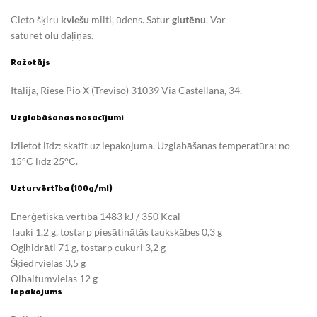
Cieto šķiru
kviešu
milti, ūdens. Satur
glutēnu
. Var
saturēt
olu
daļiņas.
Ražotājs
Itālija, Riese Pio X (Treviso) 31039 Via Castellana, 34.
Uzglabāšanas nosacījumi
Izlietot līdz: skatīt uz iepakojuma. Uzglabāšanas temperatūra: no
15°C līdz 25°C.
Uzturvērtība (100g/ml)
Enerģētiskā vērtība
1483 kJ / 350 Kcal
Tauki
1,2 g, tostarp piesātinātās taukskābes 0,3 g
Ogļhidrāti
71 g, tostarp c
ukuri
3,2 g
Šķiedrvielas 3,5 g
Olbaltumvielas
12 g
Iepakojums