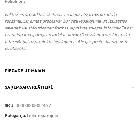
Polietilēns
Faktiskais produkta izskats var nedaudz atšķirties no attēlā
redzamā. Saņemtās preces var būt citā iepakojumā un izskatīties
savādāk vai atšķirties pēc formas. Aprakstā sniegtā informācija par
produktu ir vispārīga un tādēļ tā nevar tikt uzskatīta par identisku
informācijai uz produkta iepakojumu.
Akcijas preču daudzums ir
ierobežots.
PIEGĀDE UZ MĀJĀM
SAŅEMŠANA KLĀTIENĒ
SKU:
0000000303 MA7
Kategorija:
Lielie iepakojumi