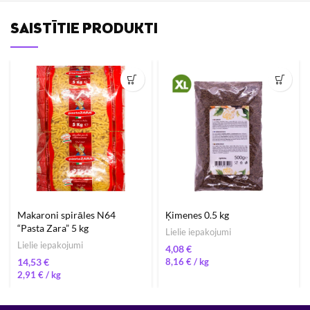
SAISTĪTIE PRODUKTI
Makaroni spirāles N64
Ķimenes 0.5 kg
“Pasta Zara” 5 kg
Lielie iepakojumi
Lielie iepakojumi
€
€
8,16
€
/ 
2,91
€
/ 