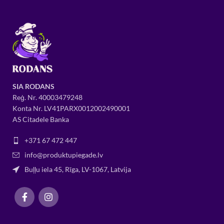
SIA RODANS
Reģ. Nr.
400034
79248
Konta Nr. LV41PARX0012002490001
AS Citadele Banka
+371 67 472 447
info@produktupiegade.lv
Buļļu iela 45, Rīga, LV-1067, Latvija