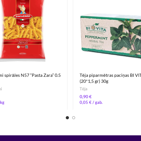
i spirāles N57 “Pasta Zara” 0.5
Tēja piparmētras paciņas BI VI
(20*1,5 gr) 30g
i
Tēja
€
0,05
€