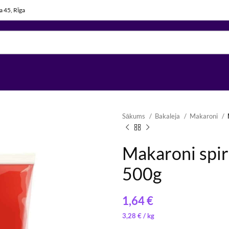
la 45, Rīga
Sākums
Bakaleja
Makaroni
Makaroni spir
500g
1,02
€
/ 
€
3,28
€
/ 
3,28
€
/ 