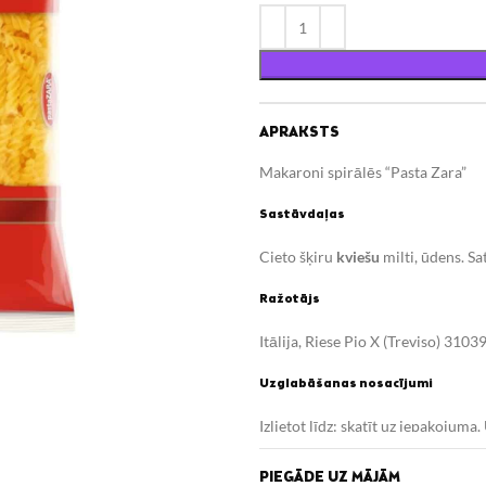
APRAKSTS
Makaroni spirālēs “Pasta Zara”
Sastāvdaļas
Cieto šķiru
kviešu
milti, ūdens. S
Ražotājs
Itālija, Riese Pio X (Treviso) 3103
Uzglabāšanas nosacījumi
Izlietot līdz: skatīt uz iepakojum
Uzturvērtība (100g/ml)
PIEGĀDE UZ MĀJĀM