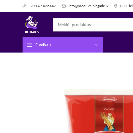
info@produktupiegade.lv
Buļļu ie
+371 67 472 447
E-veikals