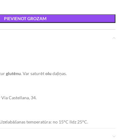
PIEVIENOT GROZAM
atur
glutēnu
. Var saturēt
olu
daļiņas.
9 Via Castellana, 34.
a. Uzglabāšanas temperatūra: no 15°C līdz 25°C.