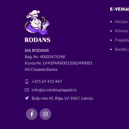
E-VEIKA
Akcijas
Klientu 
Piegāde
Biežāk 
SIA RODANS
Reģ. Nr.
400034
79248
Konta Nr. LV41PARX0012002490001
AS Citadele Banka
+371 67 472 447
info@produktupiegade.lv
Buļļu iela 45, Rīga, LV-1067, Latvija