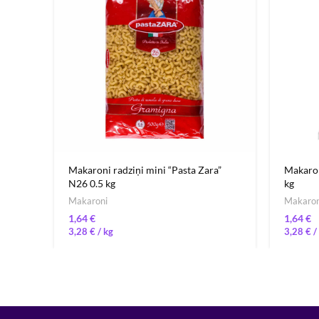
Makaroni radziņi mini “Pasta Zara”
Makaron
N26 0.5 kg
kg
Makaroni
Makaron
€
€
3,28
€
/ 
3,28
€
/ 