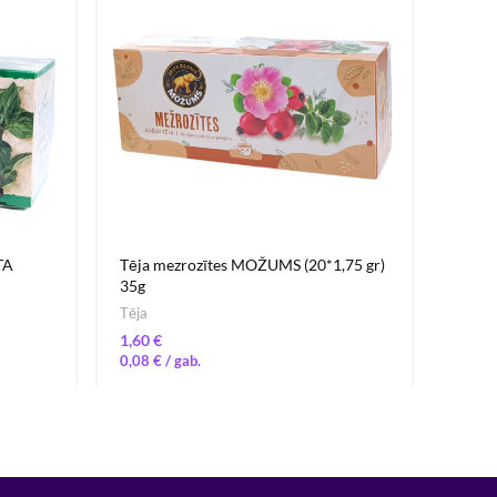
TA
Tēja mezrozītes MOŽUMS (20*1,75 gr)
Kviešu
35g
Makar
Tēja
€
5,32
0,08
€