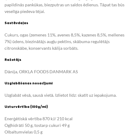
papildinās pankūkas, biezputras un saldos ēdienus. Tāpat tas būs
veselīga piedeva tējai.
Sastāvdaļas
Cukurs, ogas (zemenes 11%, avenes 8,5%, kazenes 8,5%, mellenes
7%) ūdens, biezinātājs augļu pektīns, skābuma regulētājs
citronskābe, konservants kālija sorbāts.
Ražotājs
Dānija, ORKLA FOODS DANMARK AS
Uzglabāšanas nosacījumi
Uzglabāt vēsā, sausā vietā. Izlietot līdz: skatīt uz iepakojuma.
Uzturvērtība (100g/ml)
Enerģētiskā vērtība 870 kJ/ 210 kcal
Ogļhidrāti 50 g, tostarp cukuri 49 g
Olbaltumvielas 0,5 g