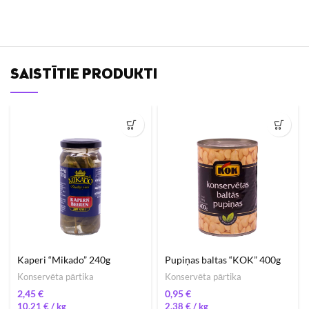
SAISTĪTIE PRODUKTI
Kaperi “Mikado” 240g
Pupiņas baltas “KOK” 400g
Konservēta pārtika
Konservēta pārtika
€
€
10,21
€
/ 
2,38
€
/ 