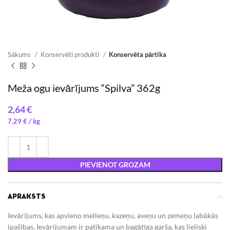
Sākums
Konservēti produkti
Konservēta pārtika
Meža ogu ievārījums “Spilva” 362g
€
7,29
€
/ 
PIEVIENOT GROZAM
APRAKSTS
Ievārījums, kas apvieno melleņu, kazeņu, aveņu un zemeņu labākās
īpašības. Ievārījumam ir patīkama un bagātīga garša, kas lieliski