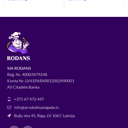
SIA RODANS
Reģ. Nr.
400034
79248
Konta Nr. LV41PARX0012002490001
AS Citadele Banka
+371 67 472 447
info@produktupiegade.lv
Buļļu iela 45, Rīga, LV-1067, Latvija