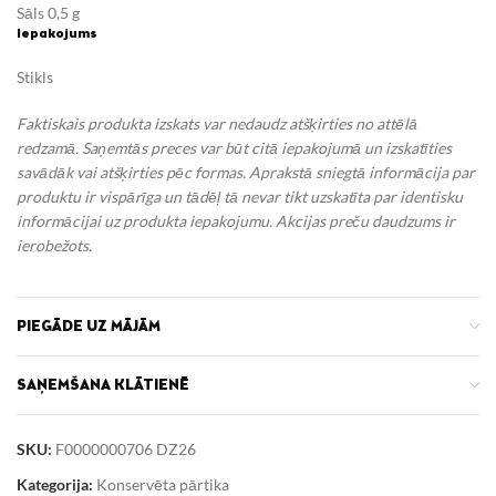
Sāls 0,5 g
Iepakojums
Stikls
Faktiskais produkta izskats var nedaudz atšķirties no attēlā
redzamā. Saņemtās preces var būt citā iepakojumā un izskatīties
savādāk vai atšķirties pēc formas. Aprakstā sniegtā informācija par
produktu ir vispārīga un tādēļ tā nevar tikt uzskatīta par identisku
informācijai uz produkta iepakojumu.
Akcijas preču daudzums ir
ierobežots.
PIEGĀDE UZ MĀJĀM
SAŅEMŠANA KLĀTIENĒ
SKU:
F0000000706 DZ26
Kategorija:
Konservēta pārtika