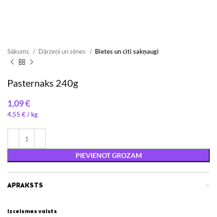
Sākums
Dārzeņi un sēnes
Bietes un citi sakņaugi
Pasternaks 240g
€
4,55
€
/ 
PIEVIENOT GROZAM
APRAKSTS
Izcelsmes valsts