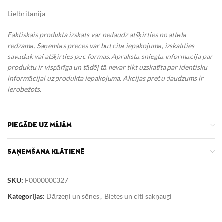
Lielbritānija
Faktiskais produkta izskats var nedaudz atšķirties no attēlā
redzamā. Saņemtās preces var būt citā iepakojumā, izskatīties
savādāk vai atšķirties pēc formas. Aprakstā sniegtā informācija par
produktu ir vispārīga un tādēļ tā nevar tikt uzskatīta par identisku
informācijai uz produkta iepakojuma. Akcijas preču daudzums ir
ierobežots.
PIEGĀDE UZ MĀJĀM
SAŅEMŠANA KLĀTIENĒ
SKU:
F0000000327
Kategorijas:
Dārzeņi un sēnes
,
Bietes un citi sakņaugi