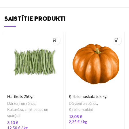
SAISTĪTIE PRODUKTI
Harikots 250g
Ķirbis muskata 5.8 kg
Dārzeņi un sēnes
,
Dārzeņi un sēnes
,
Kukurūza, zirņi, pupas un
Ķirbji un cukini
sparģeļi
€
2,25
€
/ 
€
12,50
€
/ 