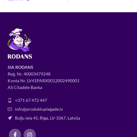
SIA RODANS
Reģ. Nr.
400034
79248
Konta Nr. LV41PARX0012002490001
AS Citadele Banka
+371 67 472 447
info@produktupiegade.lv
Buļļu iela 45, Rīga, LV-1067, Latvija