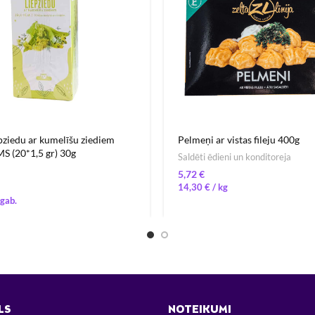
epziedu ar kumelīšu ziediem
Pelmeņi ar vistas fileju 400g
 (20*1,5 gr) 30g
Saldēti ēdieni un konditoreja
€
14,30
€
/ 
LS
NOTEIKUMI