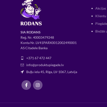
Akcijas
Klientu 
Piegāde
Biežāk 
SIA RODANS
Reģ. Nr.
400034
79248
Konta Nr. LV41PARX0012002490001
AS Citadele Banka
+371 67 472 447
info@produktupiegade.lv
Buļļu iela 45, Rīga, LV-1067, Latvija