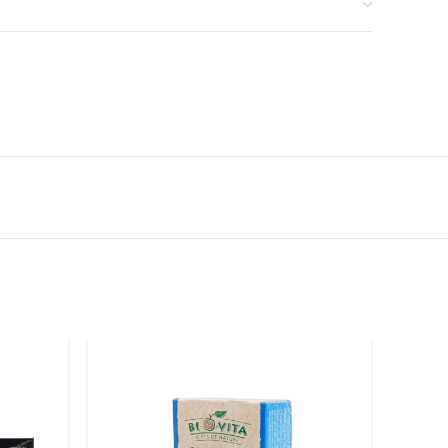
edaudz atšķirties no attēlā redzamā. Saņemtās preces var
 savādāk vai atšķirties pēc formas. Aprakstā sniegtā
īga un tādēļ tā nevar tikt uzskatīta par identisku
umu.
Akcijas preču daudzums ir ierobežots.