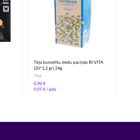
Tēja kumelīšu ziedu paciņās BI VITA
Hinkal
(20*1,2 gr) 24g
un za
Tēja
Saldēt
€
0,05
€
16,3