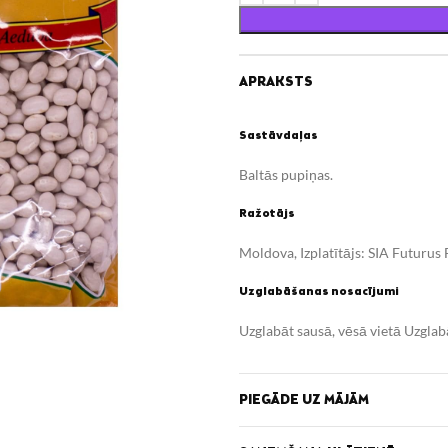
APRAKSTS
Sastāvdaļas
Baltās pupiņas.
Ražotājs
Moldova, Izplatītājs: SIA Futurus 
Uzglabāšanas nosacījumi
Uzglabāt sausā, vēsā vietā Uzgla
Uzturvērtība (100g/ml)
PIEGĀDE UZ MĀJĀM
Enerģētiskā vērtība 1370 kJ / 327
Tauki 2 g