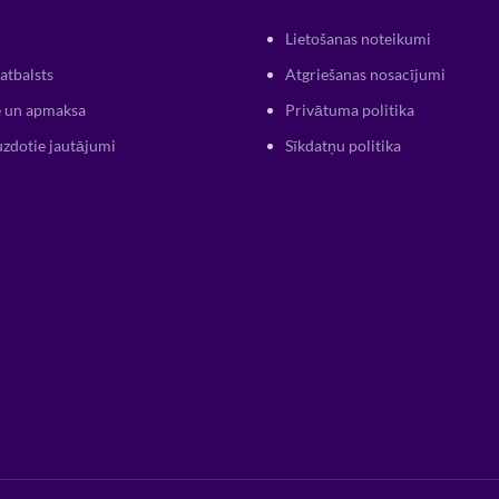
Lietošanas noteikumi
atbalsts
Atgriešanas nosacījumi
 un apmaksa
Privātuma politika
uzdotie jautājumi
Sīkdatņu politika