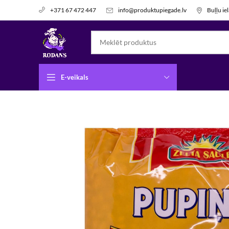
info@produktupiegade.lv
Buļļu ie
+371 67 472 447
E-veikals