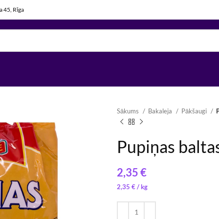
la 45, Rīga
Sākums
Bakaleja
Pākšaugi
P
Pupiņas baltas
€
36,67
1,77
€
€
/ 
/ 
2,35
€
/ 