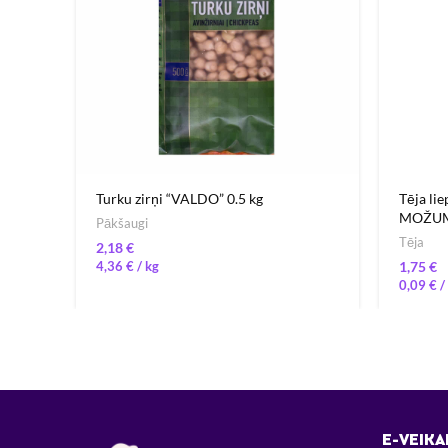
Turku zirņi “VALDO” 0.5 kg
Tēja li
MOŽUMS
Pākšaugi
Tēja
€
4,36
€
/ 
€
0,09
€
E-VEIKA