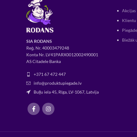
Akcijas
Klientu 
Piegāde
Biežāk 
SIA RODANS
Reģ. Nr.
400034
79248
Konta Nr. LV41PARX0012002490001
AS Citadele Banka
+371 67 472 447
info@produktupiegade.lv
Buļļu iela 45, Rīga, LV-1067, Latvija