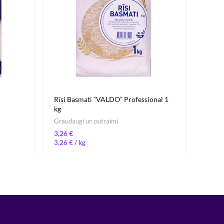
Rīsi Basmati “VALDO” Professional 1
Ūdens
kg
miner
Graudaugi un putraimi
Ūdens
€
0,65
3,26
€
/ 