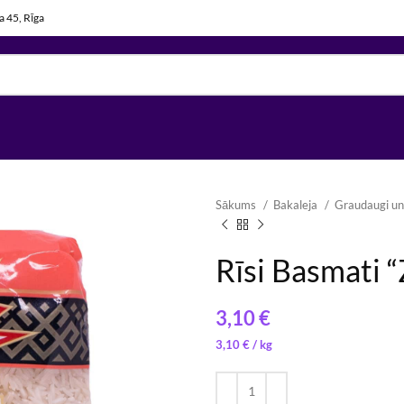
la 45, Rīga
Sākums
Bakaleja
Graudaugi un
Rīsi Basmati 
€
1,02
€
/ 
3,10
€
/ 
1,95
€
/ 