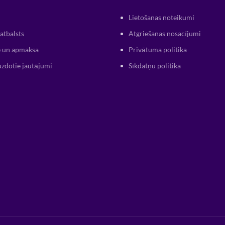
Lietošanas noteikumi
atbalsts
Atgriešanas nosacījumi
 un apmaksa
Privātuma politika
uzdotie jautājumi
Sīkdatņu politika