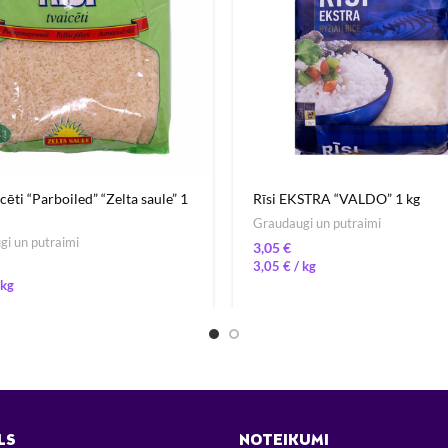
icēti “Parboiled” “Zelta saule” 1
Rīsi EKSTRA “VALDO” 1 kg
Graudaugi un putraimi
i un putraimi
€
3,05
€
/ 
LS
NOTEIKUMI