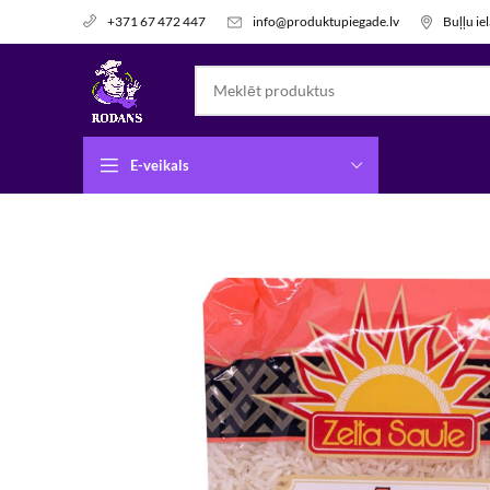
info@produktupiegade.lv
Buļļu ie
+371 67 472 447
E-veikals