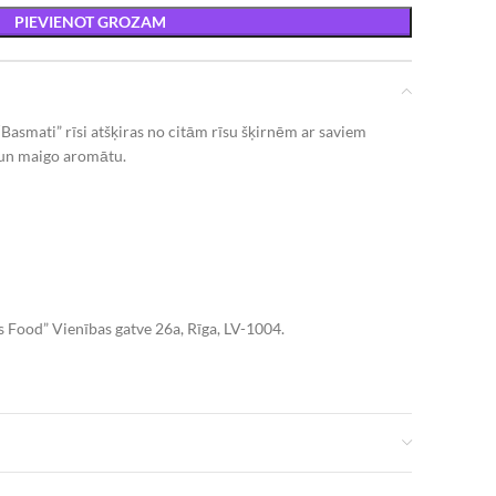
PIEVIENOT GROZAM
“
Basmati” rīsi atšķiras no citām rīsu šķirnēm ar saviem
u un maigo aromātu.
us Food” Vienības gatve 26a, Rīga, LV-1004.
 Uzglabāšanas temperatūra: 15°C – 25°C.