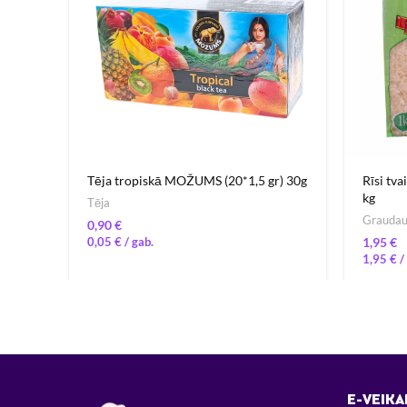
Tēja tropiskā MOŽUMS (20*1,5 gr) 30g
Rīsi tva
kg
Tēja
Graudaug
€
0,05
€
€
1,95
€
/ 
E-VEIKA