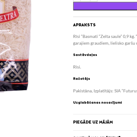
APRAKSTS
Rīsi “Basmati “Zelta saule” 0,9 kg. 
garajiem graudiem, lielisko garš
Sastāvdaļas
Rīsi.
Ražotājs
Pakistāna, Izplatītājs: SIA “Futur
Uzglabāšanas nosacījumi
Derīgs līdz skatīt uz iepakojuma.
PIEGĀDE UZ MĀJĀM
Uzturvērtība (100g/ml)