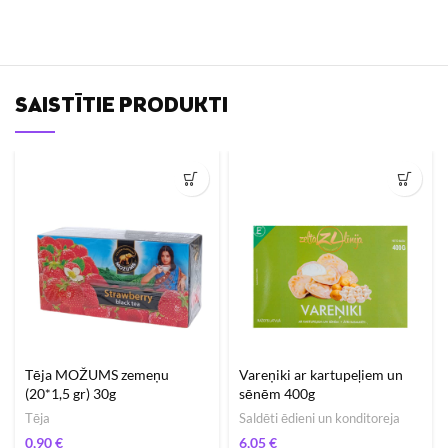
SAISTĪTIE PRODUKTI
Tēja MOŽUMS zemeņu
Vareņiki ar kartupeļiem un
(20*1,5 gr) 30g
sēnēm 400g
Tēja
Saldēti ēdieni un konditoreja
€
€