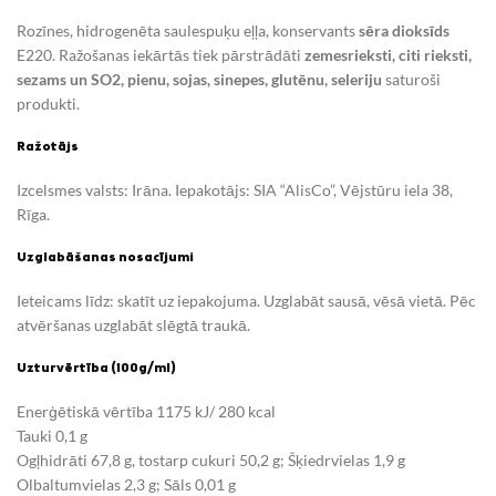
Rozīnes, hidrogenēta saulespuķu eļļa, konservants
sēra dioksīds
E220. Ražošanas iekārtās tiek pārstrādāti
zemesrieksti, citi rieksti,
sezams un SO2, pienu, sojas, sinepes, glutēnu, seleriju
saturoši
produkti.
Ražotājs
Izcelsmes valsts: Irāna. Iepakotājs: SIA “AlisCo”, Vējstūru iela 38,
Rīga.
Uzglabāšanas nosacījumi
Ieteicams līdz: skatīt uz iepakojuma. Uzglabāt sausā, vēsā vietā. Pēc
atvēršanas uzglabāt slēgtā traukā.
Uzturvērtība (100g/ml)
Enerģētiskā vērtība 1175 kJ/ 280 kcal
Tauki 0,1 g
Ogļhidrāti 67,8 g, tostarp cukuri 50,2 g; Šķiedrvielas 1,9 g
Olbaltumvielas 2,3 g; Sāls 0,01 g