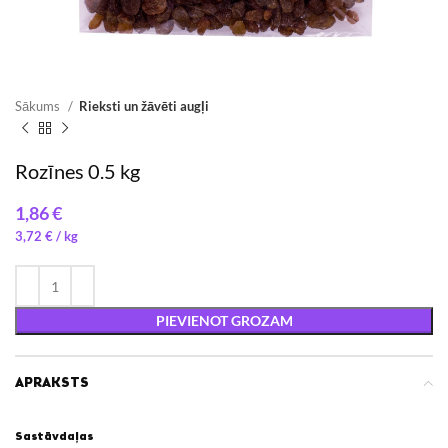
Sākums
Rieksti un žāvēti augļi
Rozīnes 0.5 kg
€
3,72
€
/ 
PIEVIENOT GROZAM
APRAKSTS
Sastāvdaļas