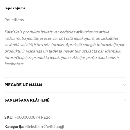
Iepakojums
Polietilēns
Faktiskais produkta izskats var nedaudz atšķirties no attēlā
redzamā. Saņemtās preces var būt citā iepakojumā un izskatīties
savādāk vai atšķirties pēc formas. Aprakstā sniegtā informācija par
produktu ir vispārīga un tādēļ tā nevar tikt uzskatīta par identisku
informācijai uz produkta iepakojumu.
Akcijas preču daudzums ir
ierobežots.
PIEGĀDE UZ MĀJĀM
SAŅEMŠANA KLĀTIENĒ
SKU:
F0000000874 RE26
Kategorija:
Rieksti un žāvēti augļi