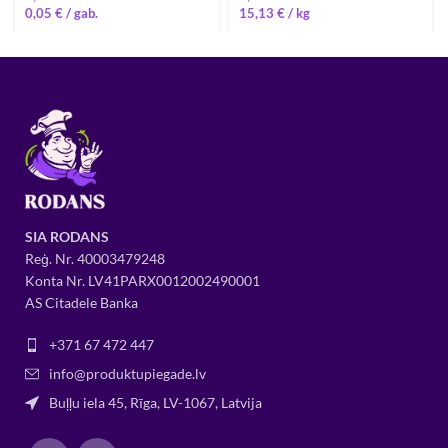
0,05
€
15,13
€
/ 
SIA RODANS
Reģ. Nr.
400034
79248
Konta Nr. LV41PARX0012002490001
AS Citadele Banka
+371 67 472 447
info@produktupiegade.lv
Buļļu iela 45, Rīga, LV-1067, Latvija