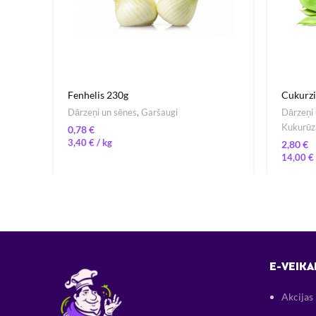
Fenhelis 230g
Cukurzi
Dārzeņi un sēnes
,
Garšaugi
Dārzeņi 
Kukurūza
€
3,40
€
/ 
€
14,00
€
E-VEIKA
Akcijas