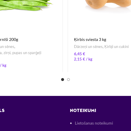
rnīši 200g
Ķirbis sviesta 3 kg
un sēnes
,
Dārzeņi un sēnes
,
Ķirbji un cukini
, zirņi, pupas un sparģeļi
€
2,15
€
/ 
/ 
LS
NOTEIKUMI
Lietošanas noteikumi