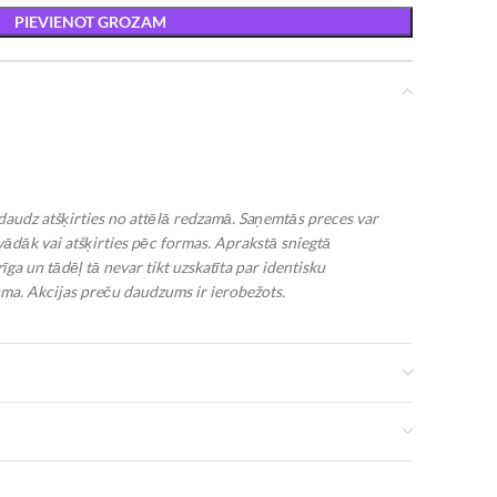
PIEVIENOT GROZAM
edaudz atšķirties no attēlā redzamā. Saņemtās preces var
avādāk vai atšķirties pēc formas. Aprakstā sniegtā
īga un tādēļ tā nevar tikt uzskatīta par identisku
ma. Akcijas preču daudzums ir ierobežots.