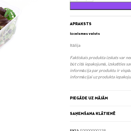
APRAKSTS
Izcelsmes valsts
Itālija
Faktiskais produkta izskats var n
būt citā iepakojumā, izskatīties s
informācija par produktu ir vispār
informācijai uz produkta iepakoju
PIEGĀDE UZ MĀJĀM
SAŅEMŠANA KLĀTIENĒ
SKU:
F0000000238