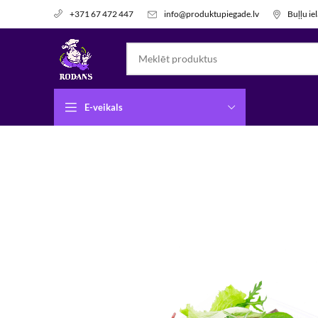
info@produktupiegade.lv
Buļļu ie
+371 67 472 447
E-veikals