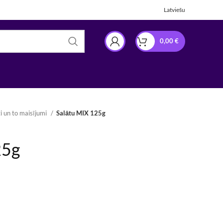
Latviešu
0,00
€
ti un to maisījumi
Salātu MIX 125g
25g