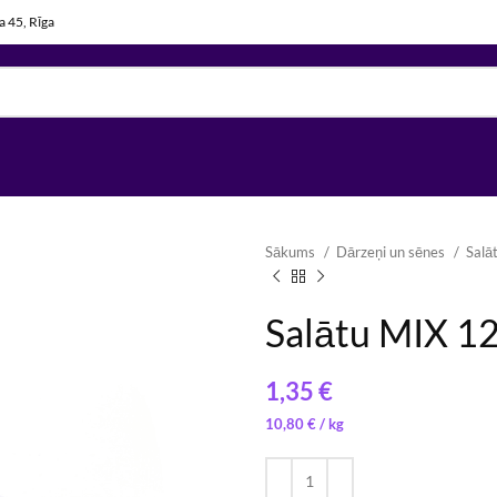
la 45, Rīga
Sākums
Dārzeņi un sēnes
Salā
Salātu MIX 1
€
23,00
€
/ 
13,20
€
/ 
10,80
€
/ 