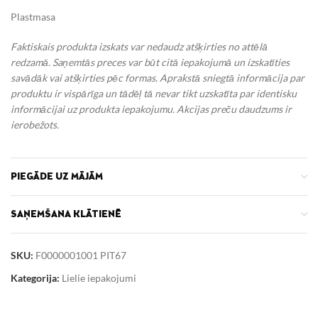
Plastmasa
Faktiskais produkta izskats var nedaudz atšķirties no attēlā
redzamā. Saņemtās preces var būt citā iepakojumā un izskatīties
savādāk vai atšķirties pēc formas. Aprakstā sniegtā informācija par
produktu ir vispārīga un tādēļ tā nevar tikt uzskatīta par identisku
informācijai uz produkta iepakojumu.
Akcijas preču daudzums ir
ierobežots.
PIEGĀDE UZ MĀJĀM
SAŅEMŠANA KLĀTIENĒ
SKU:
F0000001001 PIT67
Kategorija:
Lielie iepakojumi