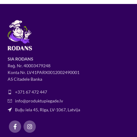
SIA RODANS
Reģ. Nr.
400034
79248
Konta Nr. LV41PARX0012002490001
AS Citadele Banka
+371 67 472 447
info@produktupiegade.lv
Buļļu iela 45, Rīga, LV-1067, Latvija