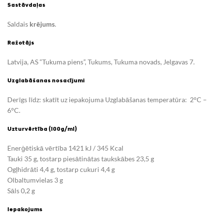
Sastāvdaļas
Saldais
krējums
.
Ražotājs
Latvija, AS “Tukuma piens”, Tukums, Tukuma novads, Jelgavas 7.
Uzglabāšanas nosacījumi
Derīgs līdz: skatīt uz iepakojuma Uzglabāšanas temperatūra: 2°C –
6°C.
Uzturvērtība (100g/ml)
Enerģētiskā vērtība 1421 kJ / 345 Kcal
Tauki 35 g, tostarp piesātinātas taukskābes 23,5 g
Ogļhidrāti 4,4 g, tostarp cukuri 4,4 g
Olbaltumvielas 3 g
Sāls 0,2 g
Iepakojums