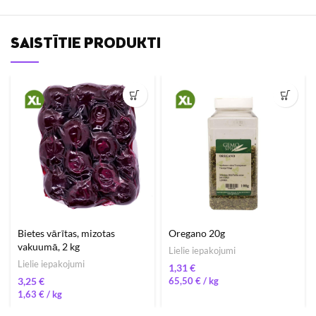
SAISTĪTIE PRODUKTI
Bietes vārītas, mizotas
Oregano 20g
vakuumā, 2 kg
Lielie iepakojumi
Lielie iepakojumi
€
€
65,50
€
/ 
1,63
€
/ 