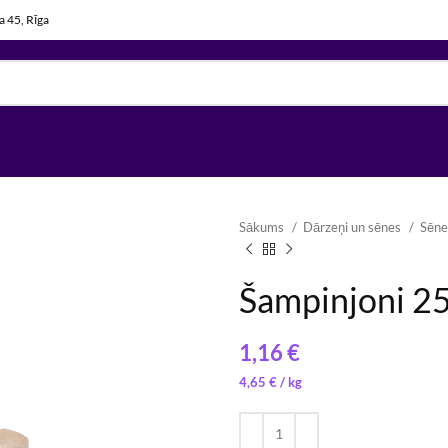
la 45, Rīga
Sākums
Dārzeņi un sēnes
Sēn
Šampinjoni 2
€
15,00
14,50
€
€
/ 
/ 
4,65
€
/ 