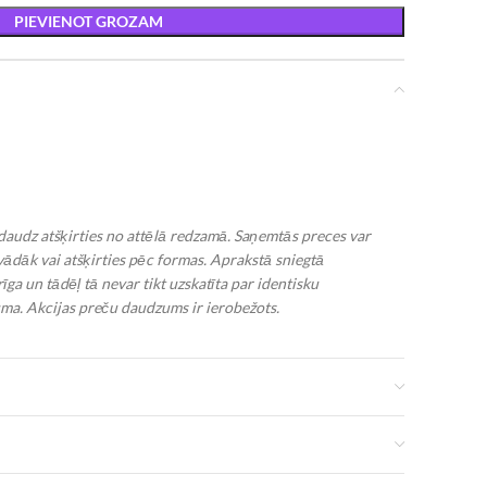
PIEVIENOT GROZAM
edaudz atšķirties no attēlā redzamā. Saņemtās preces var
avādāk vai atšķirties pēc formas. Aprakstā sniegtā
īga un tādēļ tā nevar tikt uzskatīta par identisku
ma. Akcijas preču daudzums ir ierobežots.