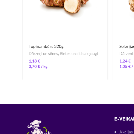
Topinambūrs 320g
Selerija
Dārzeņi un sēnes
,
Bietes un citi sakņaugi
Dārzeņi 
€
€
3,70
€
/ 
1,05
€
/ 
E-VEIKA
Akcijas