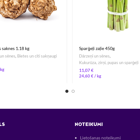
s saknes 1.18 kg
Sparģeļi zaļie 450g
un sēnes
,
Bietes un citi sakņaugi
Dārzeņi un sēnes
,
Kukurūza, zirņi, pupas un sparģeļi
€
24,60
€
/ 
LS
NOTEIKUMI
Lietošanas noteikumi