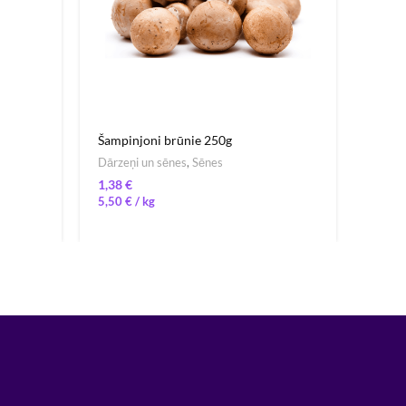
Šampinjoni brūnie 250g
Kolrā
Dārzeņi un sēnes
,
Sēnes
Dārzeņ
€
5,50
€
/ 
2,15