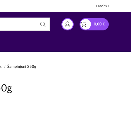
Latviešu
0,00
€
es
Šampinjoni 250g
50g