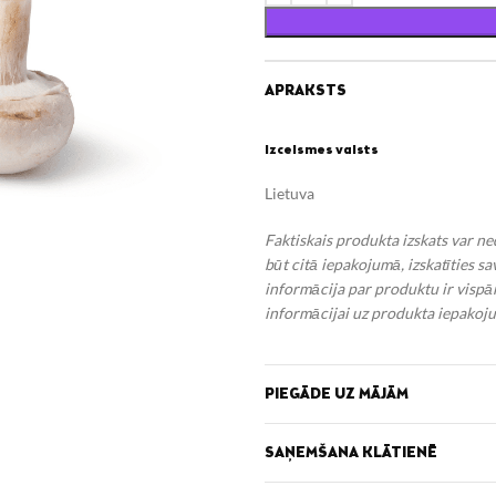
APRAKSTS
Izcelsmes valsts
Lietuva
Faktiskais produkta izskats var n
būt citā iepakojumā, izskatīties s
informācija par produktu ir vispār
informācijai uz produkta iepakoju
PIEGĀDE UZ MĀJĀM
SAŅEMŠANA KLĀTIENĒ