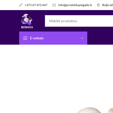
info@produktupiegade.lv
Buļļu ie
+371 67 472 447
E-veikals