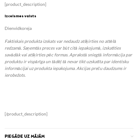
[product_description]
Izcelsmes valsts
Dienvidkoreja
Faktiskais produkta izskats var nedaudz atšķirties no attēlā
redzamā. Saņemtās preces var būt citā iepakojumā, izskatīties
savādāk vai atšķirties pēc formas. Aprakstā sniegtā informācija par
produktu ir vispārīga un tādēļ tā nevar tikt uzskatīta par identisku
informācijai uz produkta iepakojuma. Akcijas preču daudzums ir
ierobežots.
[/product_description]
PIEGĀDE UZ MĀJĀM