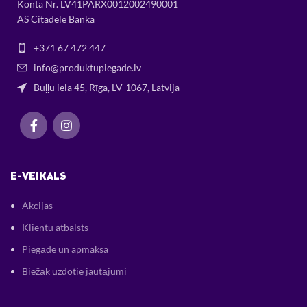
Konta Nr. LV41PARX0012002490001
AS Citadele Banka
+371 67 472 447
info@produktupiegade.lv
Buļļu iela 45, Rīga, LV-1067, Latvija
E-VEIKALS
Akcijas
Klientu atbalsts
Piegāde un apmaksa
Biežāk uzdotie jautājumi