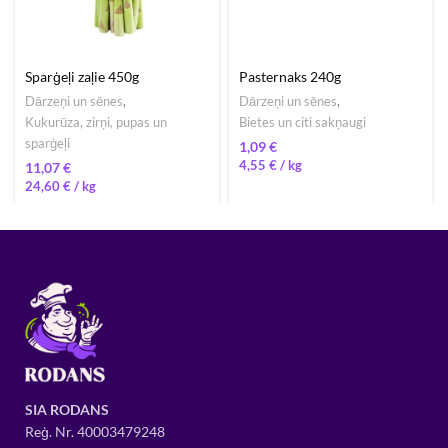
Sparģeļi zaļie 450g
Pasternaks 240g
Dārzeņi un sēnes
,
Dārzeņi un sēnes
,
Kukurūza, zirņi, pupas un
Bietes un citi sakņaugi
sparģeļi
€
4,55
€
/ 
€
24,60
€
/ 
SIA RODANS
Reģ. Nr.
400034
79248