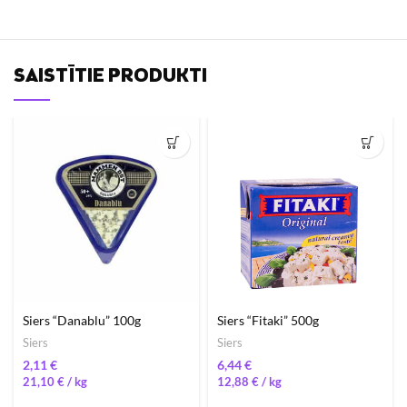
SAISTĪTIE PRODUKTI
Siers “Danablu” 100g
Siers “Fitaki” 500g
Siers
Siers
€
€
21,10
€
/ 
12,88
€
/ 