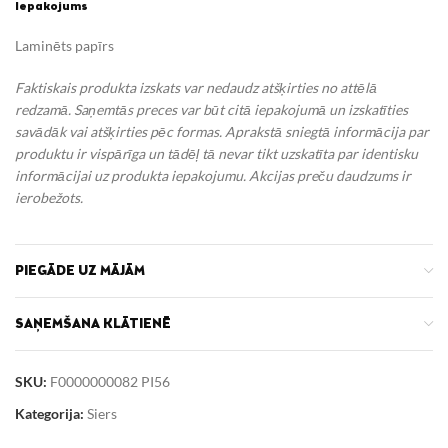
Iepakojums
Laminēts papīrs
Faktiskais produkta izskats var nedaudz atšķirties no attēlā
redzamā. Saņemtās preces var būt citā iepakojumā un izskatīties
savādāk vai atšķirties pēc formas. Aprakstā sniegtā informācija par
produktu ir vispārīga un tādēļ tā nevar tikt uzskatīta par identisku
informācijai uz produkta iepakojumu.
Akcijas preču daudzums ir
ierobežots.
PIEGĀDE UZ MĀJĀM
SAŅEMŠANA KLĀTIENĒ
SKU:
F0000000082 PI56
Kategorija:
Siers