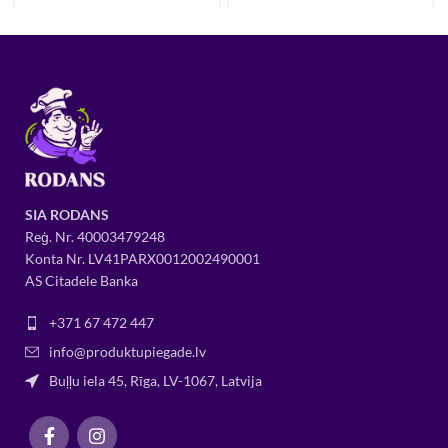
SIA RODANS
Reģ. Nr.
400034
79248
Konta Nr. LV41PARX0012002490001
AS Citadele Banka
+371 67 472 447
info@produktupiegade.lv
Buļļu iela 45, Rīga, LV-1067, Latvija