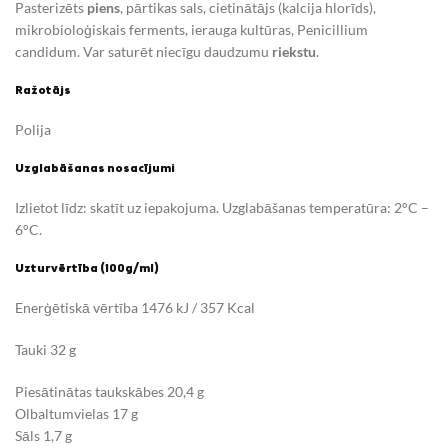
Pasterizēts
piens
, pārtikas sals, cietinātājs (kalcija hlorīds),
mikrobioloģiskais ferments, ierauga kultūras, Penicillium
candidum. Var saturēt niecīgu daudzumu
riekstu
.
Ražotājs
Polija
Uzglabāšanas nosacījumi
Izlietot līdz: skatīt uz iepakojuma. Uzglabāšanas temperatūra: 2°C –
6°C.
Uzturvērtība (100g/ml)
Enerģētiskā vērtība 1476 kJ / 357 Kcal
Tauki 32 g
Piesātinātas taukskābes 20,4 g
Olbaltumvielas 17 g
Sāls 1,7 g