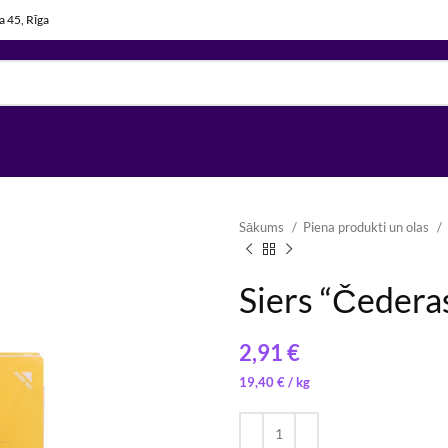
la 45, Rīga
Sākums
Piena produkti un olas
Siers “Čedera
€
17,80
17,40
€
€
/ 
/ 
19,40
€
/ 