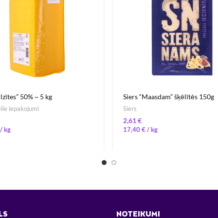
ilzītes” 50% ~ 5 kg
Siers “Maasdam” šķēlītēs 150g
elie iepakojumi
Siers
€
/ 
17,40
€
/ 
LS
NOTEIKUMI