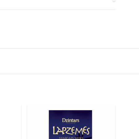
 Kcal
 taukskābes
21,6 g
edaudz atšķirties no attēlā redzamā. Saņemtās preces var
 savādāk vai atšķirties pēc formas. Aprakstā sniegtā
īga un tādēļ tā nevar tikt uzskatīta par identisku
umu.
Akcijas preču daudzums ir ierobežots.