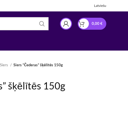
Latviešu
0,00
€
Siers
Siers “Čederas” šķēlītēs 150g
s” šķēlītēs 150g