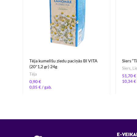
Tēja kumelīšu ziedu paciņās BI VITA
Siers “T
(20*1,2 gr) 24g
Siers
,
Li
Tēja
€
€
10,34
€
0,05
€
E-VEIKA