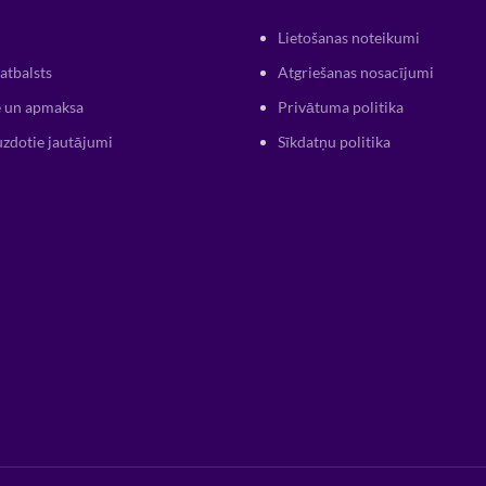
Lietošanas noteikumi
atbalsts
Atgriešanas nosacījumi
 un apmaksa
Privātuma politika
uzdotie jautājumi
Sīkdatņu politika