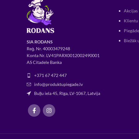
Akcijas
Klientu 
Piegāde
Biežāk 
SIA RODANS
Reģ. Nr.
400034
79248
Konta Nr. LV41PARX0012002490001
AS Citadele Banka
+371 67 472 447
info@produktupiegade.lv
Buļļu iela 45, Rīga, LV-1067, Latvija