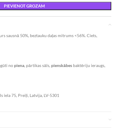
PIEVIENOT GROZAM
urs sausnā 50%, beztauku daļas mitrums <56%. Ciets,
egūti no
piena
, pārtikas sāls,
pienskābes
baktēriju ieraugs,
ls iela 75, Preiļi, Latvija, LV-5301
a. Uzglabāšanas temperatūra: 2°C – 6°C.