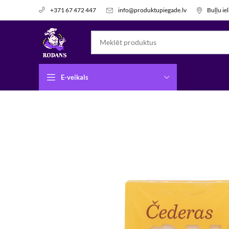
info@produktupiegade.lv
Buļļu ie
+371 67 472 447
E-veikals