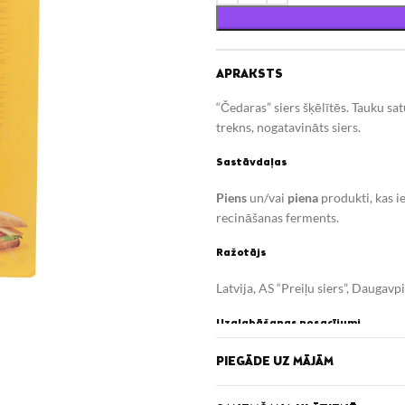
APRAKSTS
“Čedaras” siers šķēlītēs.
Tauku sat
trekns, nogatavināts siers.
Sastāvdaļas
Piens
un/vai
piena
produkti, kas i
recināšanas ferments.
Ražotājs
Latvija, AS “Preiļu siers”, Daugavpi
Uzglabāšanas nosacījumi
Izlietot līdz: skatīt uz iepakojum
PIEGĀDE UZ MĀJĀM
Uzturvērtība (100g/ml)