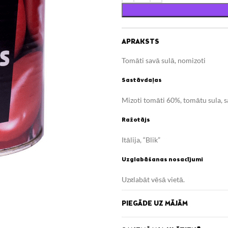
APRAKSTS
Tomāti savā sulā, nomizoti
Sastāvdaļas
Mizoti tomāti 60%, tomātu sula, s
Ražotājs
Itālija, “Blik”
Uzglabāšanas nosacījumi
Uzglabāt vēsā vietā.
Uzturvērtība (100g/ml)
PIEGĀDE UZ MĀJĀM
Enerģētiskā vērtība 101 kJ/ 24 kc