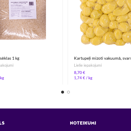
sēklas 1 kg
Kartupeļi mizoti vakuumā, svars
epakojumi
Lielie iepakojumi
€
1,74
€
/ 
LS
NOTEIKUMI