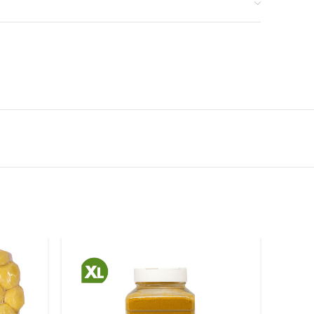
edaudz atšķirties no attēlā redzamā. Saņemtās preces var
 savādāk vai atšķirties pēc formas. Aprakstā sniegtā
īga un tādēļ tā nevar tikt uzskatīta par identisku
umu.
Akcijas preču daudzums ir ierobežots.