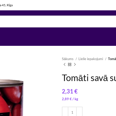
la 45, Rīga
Sākums
Lielie iepakojumi
Tomāt
Tomāti savā su
€
€
€
2,19
€
/ 
3,07
€
2,89
€
/ 
2,70
€
/ 