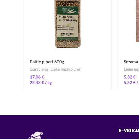
Baltie pipari 600g
Sezama 
Garšvielas
,
Lielie iepakojumi
Lielie i
€
€
28,43
€
/ 
5,32
€
/ 
E-VEIKA