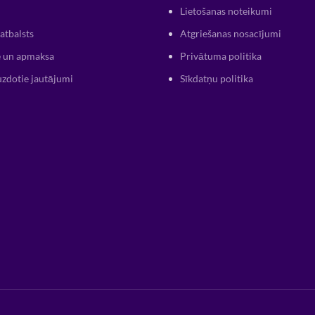
Lietošanas noteikumi
atbalsts
Atgriešanas nosacījumi
 un apmaksa
Privātuma politika
uzdotie jautājumi
Sīkdatņu politika