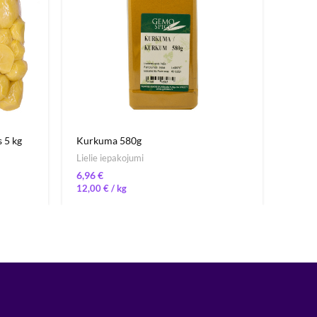
 5 kg
Kurkuma 580g
Magoņ
Lielie iepakojumi
Lielie
€
12,00
€
/ 
8,52