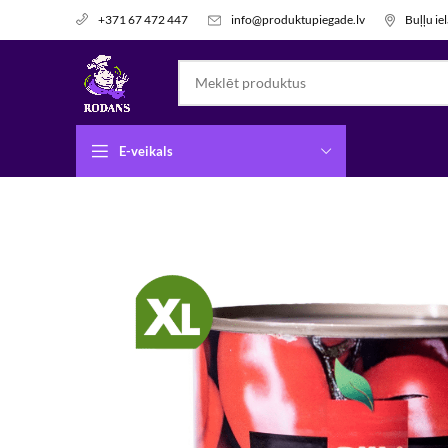
info@produktupiegade.lv
Buļļu ie
+371 67 472 447
E-veikals