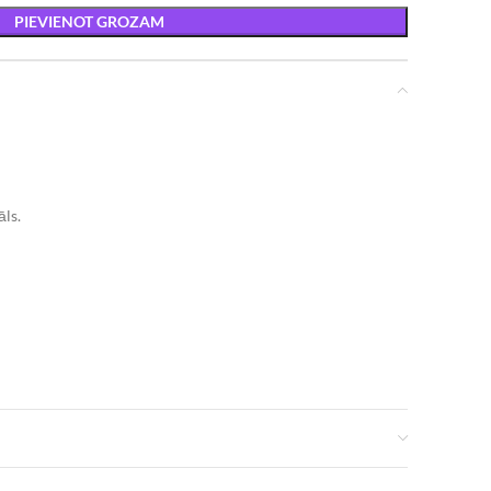
PIEVIENOT GROZAM
āls.
al