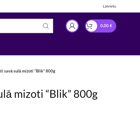
Latviešu
0,00
€
i savā sulā mizoti “Blik” 800g
lā mizoti “Blik” 800g