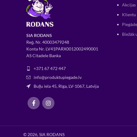
Akcijas
Klientu 
Piegāde
Biežāk 
SIA RODANS
Reģ. Nr.
400034
79248
Konta Nr. LV41PARX0012002490001
AS Citadele Banka
+371 67 472 447
info@produktupiegade.lv
Buļļu iela 45, Rīga, LV-1067, Latvija
© 2026, SIA RODANS