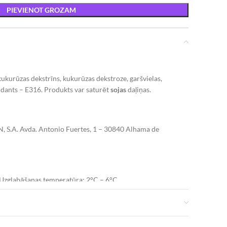
PIEVIENOT GROZAM
 kukurūzas dekstrīns, kukurūzas dekstroze, garšvielas,
idants – E316.
Produkts var saturēt
sojas
daļiņas.
S.A. Avda. Antonio Fuertes, 1 – 30840 Alhama de
a. Uzglabāšanas temperatūra: 2°C – 6°C.
 Kcal