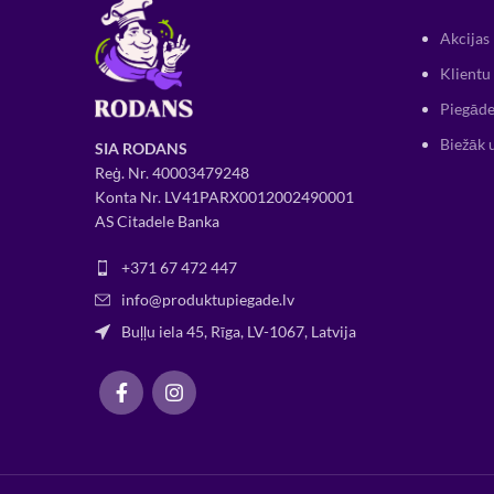
Akcijas
Klientu 
Piegāde
Biežāk 
SIA RODANS
Reģ. Nr.
400034
79248
Konta Nr. LV41PARX0012002490001
AS Citadele Banka
+371 67 472 447
info@produktupiegade.lv
Buļļu iela 45, Rīga, LV-1067, Latvija