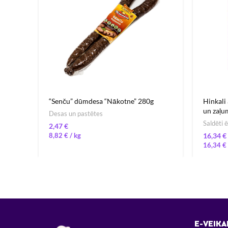
“Senču” dūmdesa “Nākotne” 280g
Hinkali 
un zaļu
Desas un pastētes
Saldēti 
€
8,82
€
/ 
€
16,34
€
E-VEIKA