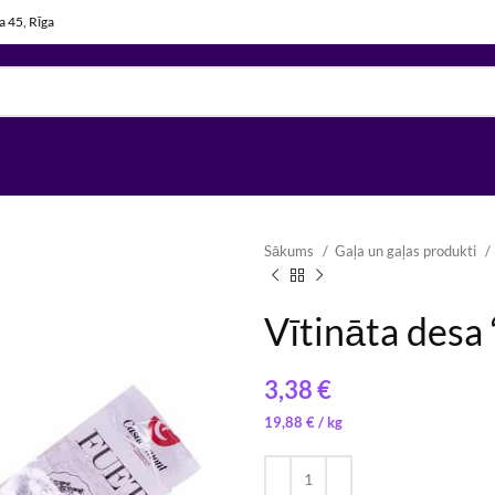
la 45, Rīga
Sākums
Gaļa un gaļas produkti
Vītināta desa
€
€
€
8,92
€
/ 
10,05
€
19,88
€
/ 
8,50
€
/ 