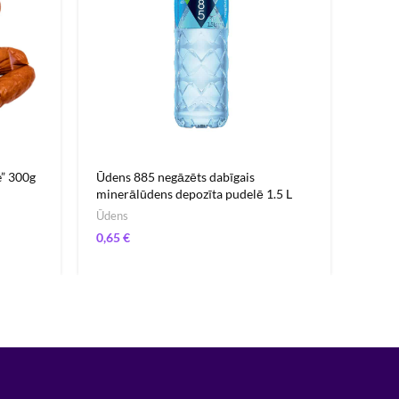
” 300g
Ūdens 885 negāzēts dabīgais
Aknu 
minerālūdens depozīta pudelē 1.5 L
Desas 
Ūdens
1,61
€
8,94
€