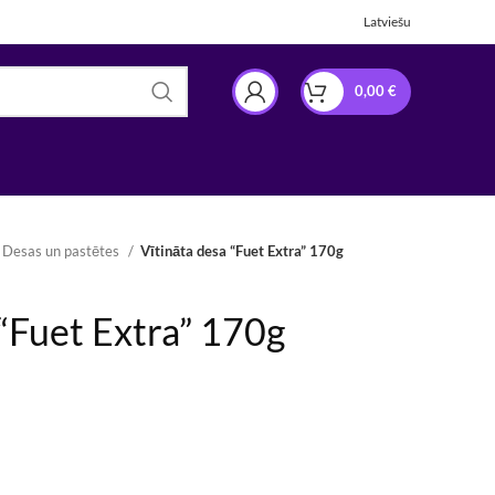
Latviešu
0,00
€
Desas un pastētes
Vītināta desa “Fuet Extra” 170g
 “Fuet Extra” 170g