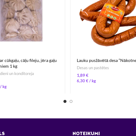
ar cūkgaļu, cāļu fileju, jēra gaļu
Lauku pusžāvētā desa “Nākotne
miem 1 kg
Desas un pastētes
ēdieni un konditoreja
€
6,30
€
/ 
/ 
LS
NOTEIKUMI