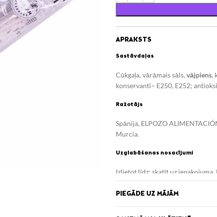
APRAKSTS
Sastāvdaļas
Cūkgaļa, vārāmais sāls,
vājpiens
,
konservanti– E250, E252; antioks
Ražotājs
Spānija, ELPOZO ALIMENTACIÓN, 
Murcia.
Uzglabāšanas nosacījumi
Izlietot līdz: skatīt uz iepakojum
Uzturvērtība (100g/ml)
PIEGĀDE UZ MĀJĀM
Enerģētiskā vērtība 1900 kJ /458