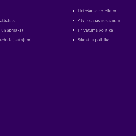
Lietošanas noteikumi
atbalsts
Atgriešanas nosacījumi
 un apmaksa
Privātuma politika
uzdotie jautājumi
Sīkdatņu politika