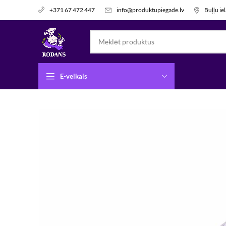
info@produktupiegade.lv
Buļļu ie
+371 67 472 447
E-veikals