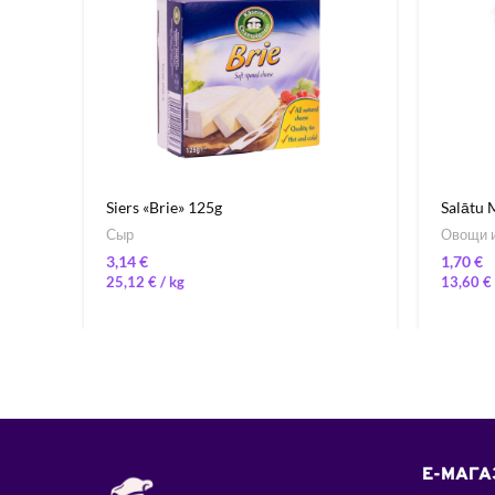
Siers «Brie» 125g
Salātu 
Сыр
Овощи и
€
€
25,12
€
/ 
13,60
€
E-МАГА