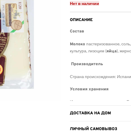
Нет в наличии
ОПИСАНИЕ
Состав
пастеризованное, соль
Молоко
культура, лизоцим (
), жирн
яйца
Производитель
Страна происхождения: Испания
Условия хранения
Использование: см. упаковку. Т
ДОСТАВКА НА ДОМ
Пищевая ценность (100 g/ml
Энергетическая ценность 1889 к
ЛИЧНЫЙ САМОВЫВОЗ