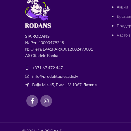
Акции
Доставк
Поддер
Часто 
SIA RODANS
№ Рег.
400034
79248
№ Счета LV41PARX0012002490001
AS Citadele Banka
+371 67 472 447
info@produktupiegade.lv
Buļļu iela 45, Рига, LV-1067, Латвия
© 2026, SIA RODANS