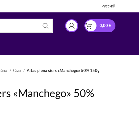
Русский
0,00
€
яйца
Сыр
Aitas piena siers «Manchego» 50% 150g
iers «Manchego» 50%