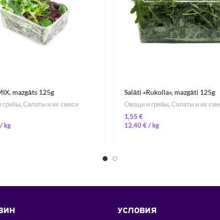
MIX, mazgāts 125g
Salāti «Rukolla», mazgāti 125g
 грибы
,
Салаты и их смеси
Овощи и грибы
,
Салаты и их см
€
/ 
12,40
€
/ 
ЗИН
УСЛОВИЯ