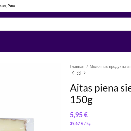
la 45, Рига
Главная
Молочные продукты и 
Aitas piena s
150g
21,00
€
/ 
€
7,29
€
/ 
39,67
€
/ 