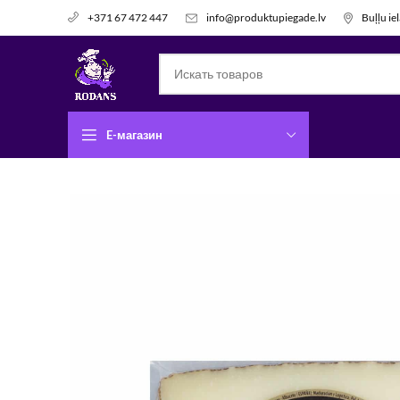
info@produktupiegade.lv
Buļļu ie
+371 67 472 447
E-магазин