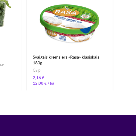
Svaigais krēmsiers «Rasa» klasiskais
Siers 
180g
еси
Сыр
Сыр
€
18,8
12,00
€
/ 