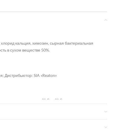
, хлорид кальция, химозин, сырная бактериальная
ость в сухом веществе 50%.
; Дистрибьютор: SIA «Reaton»
емпература хранения: 2° C — 8° C.
)
Дж / 456 ккал. Жиры 39,3 г, в том числе насыщенные