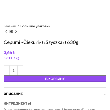
Главная
Большие упаковки
Cepumi «Čiekuri» («Szyszka») 630g
€
5,81
€
/ 
В КОРЗИНУ
ОПИСАНИЕ
ИНГРЕДИЕНТЫ
Мука
, жир растительный (пальмовый), сахар,
пшеничная