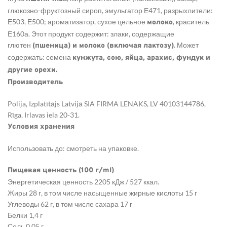
глюкозно-фруктозный сироп, эмульгатор Е471, разрыхлители:
Е503, Е500; ароматизатор, сухое цельное
, краситель
молоко
Е160а. Этот продукт содержит: злаки, содержащие
глютен
. Может
(пшеница) и молоко (включая лактозу)
содержать: семена
кунжута, сою, яйца, арахис, фундук и
другие орехи.
Производитель
Polija, Izplatītājs Latvijā SIA FIRMA LENAKS, LV 40103144786,
Rīga, Irlavas iela 20-31.
Условия хранения
Использовать до: смотреть на упаковке.
Пищевая ценность (100 г/ml)
Энергетическая ценность 2205 кДж / 527 ккал.
Жиры 28 г, в том числе насыщенные жирные кислоты 15 г
Углеводы 62 г, в том числе сахара 17 г
Белки 1,4 г
Соль 0,05 г