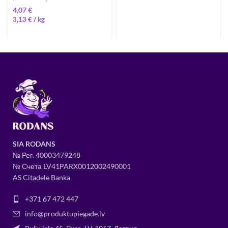
€
3,13
€
/ 
SIA RODANS
№ Рег.
400034
79248
№ Счета LV41PARX0012002490001
AS Citadele Banka
+371 67 472 447
info@produktupiegade.lv