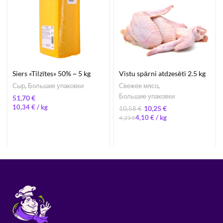
Siers «Tilzītes» 50% ~ 5 kg
Vistu spārni atdzesēti 2.5 kg
Сыр
,
Большие упаковки
Свежее мясо
,
Большие упаковки
€
10,34
€
/ 
10,25
€
10,58
€
4,10
€
/ 
4,23
€