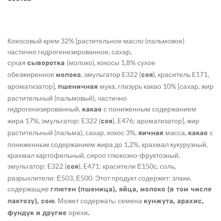
Кокосовый крем 32% [растительное масло (пальмовое)
частично гидрогенизированное, сахар,
сухая
(молоко), кокосы 1,8% сухое
сыворотка
обезжиренное
, эмульгатор E322 (
), краситель E171,
молоко
соя
ароматизатор],
мука, глазурь какао 10% [сахар, жир
пшеничная
растительный (пальмовый), частично
гидрогенизированный,
с пониженным содержанием
какао
жира 17%, эмульгатор: E322 (
), E476; ароматизатор], жир
соя
растительный (пальма), сахар, кокос 3%,
масса,
с
яичная
какао
пониженным содержанием жира до 1,2%, крахмал кукурузный,
крахмал картофельный, сироп глюкозно-фруктозный,
эмульгатор: E322 (
), E471; красители Е150с, соль,
соя
разрыхлители: Е503, Е500. Этот продукт содержит: злаки,
содержащие
глютен (пшеница), яйца, молоко (в том числе
. Может содержать: семена
лактозу), сою
кунжута, арахис,
орехи
фундук и другие
.