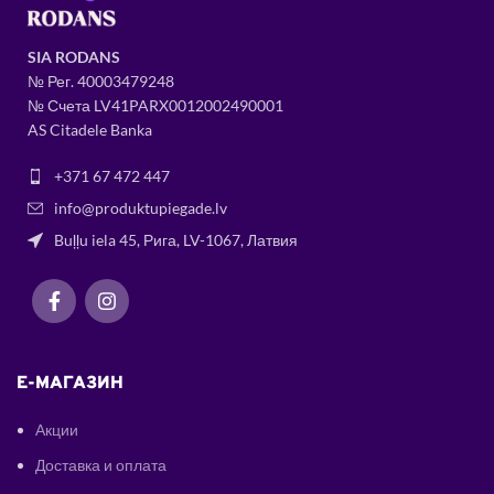
SIA RODANS
№ Рег.
400034
79248
№ Счета LV41PARX0012002490001
AS Citadele Banka
+371 67 472 447
info@produktupiegade.lv
Buļļu iela 45, Рига, LV-1067, Латвия
E-МАГАЗИН
Акции
Доставка и оплата