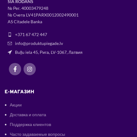
SIA RODANS
№ Рег.
400034
79248
№ Счета LV41PARX0012002490001
AS Citadele Banka
+371 67 472 447
info@produktupiegade.lv
Buļļu iela 45, Рига, LV-1067, Латвия
E-МАГАЗИН
Акции
Доставка и оплата
Поддержка клиентов
Часто задаваемые вопросы