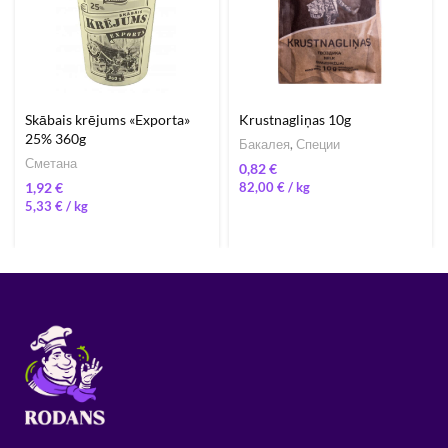
Skābais krējums «Exporta»
Krustnagliņas 10g
25% 360g
Бакалея
,
Специи
Сметана
€
€
82,00
€
/ 
5,33
€
/ 