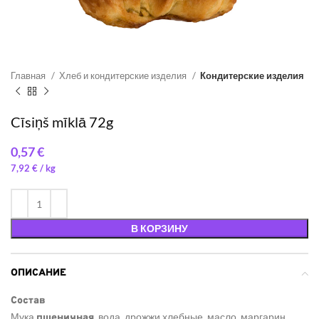
Главная
Хлеб и кондитерские изделия
Кондитерские изделия
Cīsiņš mīklā 72g
€
7,92
€
/ 
В КОРЗИНУ
ОПИСАНИЕ
Состав
Мука
, вода, дрожжи хлебные, масло, маргарин
пшеничная