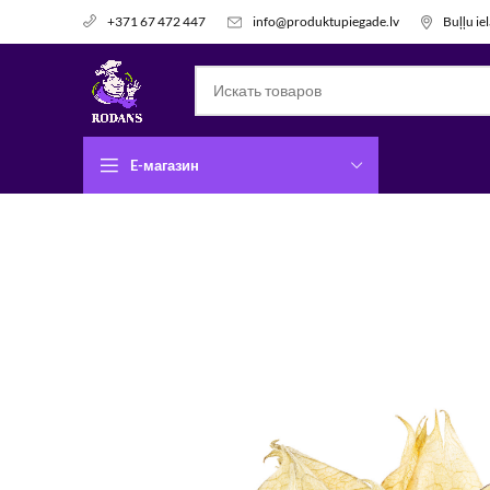
info@produktupiegade.lv
Buļļu ie
+371 67 472 447
E-магазин