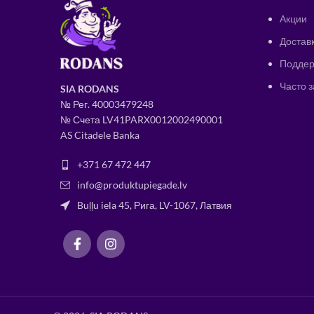
Акции
Доставк
Поддер
Часто 
SIA RODANS
№ Рег.
400034
79248
№ Счета LV41PARX0012002490001
AS Citadele Banka
+371 67 472 447
info@produktupiegade.lv
Buļļu iela 45, Рига, LV-1067, Латвия