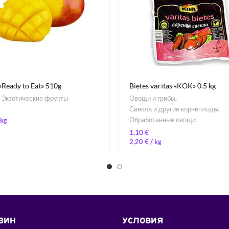
Ready to Eat» 510g
Bietes vārītas «KOK» 0.5 kg
,
Экзотические фрукты
Овощи и грибы
,
Свекла и другие корнеплоды
,
Обработанные овощи
€
2,20
€
/ 
ЗИН
УСЛОВИЯ