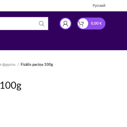
Русский
0,00
€
ие фрукты
Fizālis paciņa 100g
a 100g