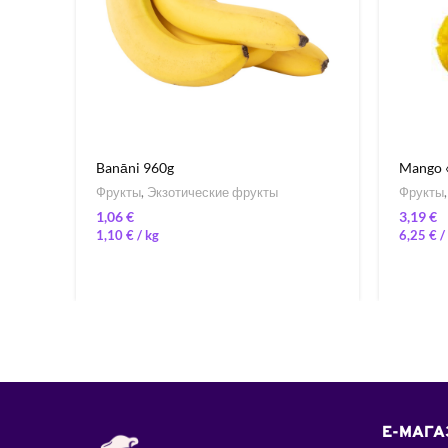
Banāni 960g
Mango «
Фрукты
,
Экзотические фрукты
Фрукты
€
€
1,10
€
/ 
6,25
€
/ 
E-МАГА