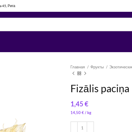
la 45, Рига
Главная
Фрукты
Экзотическ
Fizālis paciņ
€
4,65
18,00
€
€
/ 
/ 
14,50
€
/ 