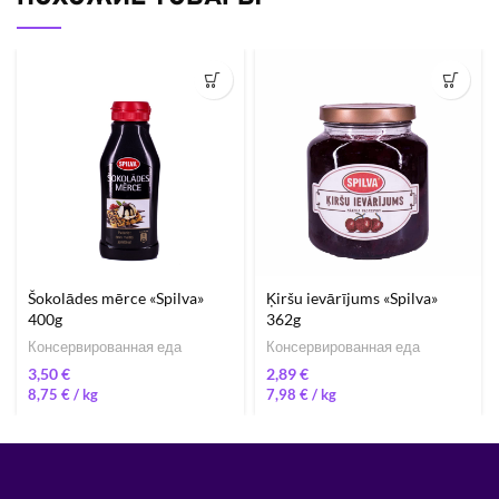
Šokolādes mērce «Spilva»
Ķiršu ievārījums «Spilva»
400g
362g
Консервированная еда
Консервированная еда
€
€
8,75
€
/ 
7,98
€
/ 