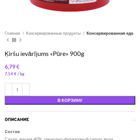
Главная
Консервированные продукты
Консервированная еда
Ķiršu ievārījums «Pūre» 900g
€
7,54
€
/ 
В КОРЗИНУ
ОПИСАНИЕ
Состав
Сахар, вишня 40%, глюкозно-фруктозный сироп, вода,