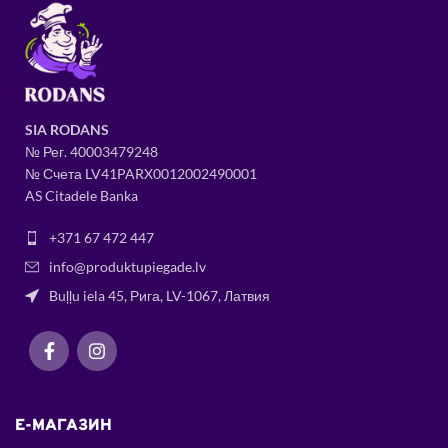
SIA RODANS
№ Рег.
400034
79248
№ Счета LV41PARX0012002490001
AS Citadele Banka
+371 67 472 447
info@produktupiegade.lv
Buļļu iela 45, Рига, LV-1067, Латвия
E-МАГАЗИН