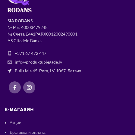
SIA RODANS
№ Рег.
400034
79248
№ Счета LV41PARX0012002490001
AS Citadele Banka
+371 67 472 447
info@produktupiegade.lv
Buļļu iela 45, Рига, LV-1067, Латвия
E-МАГАЗИН
Акции
Доставка и оплата