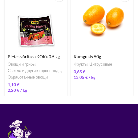
Bietes vārītas «KOK» 0.5 kg
Kumguats 50g
Овощи и грибы
,
Фрукты
,
Цитрусовые
Свекла и другие корнеплоды
,
€
Обработанные овощи
13,05
€
/ 
€
2,20
€
/ 