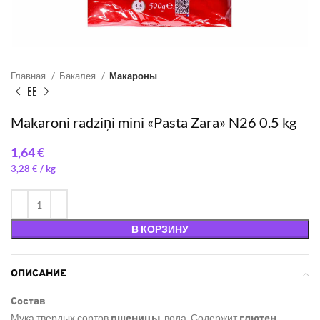
Главная
Бакалея
Макароны
Makaroni radziņi mini «Pasta Zara» N26 0.5 kg
€
3,28
€
/ 
В КОРЗИНУ
ОПИСАНИЕ
Состав
Мука твердых сортов
, вода. Содержит
.
пшеницы
глютен