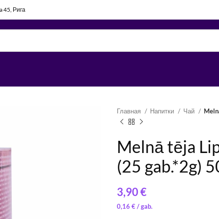
la 45, Рига
Главная
Напитки
Чай
Melnā
Melnā tēja Li
(25 gab.*2g) 5
€
0,16
0,16
€
€
0,16
€