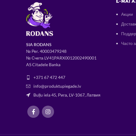
E-МАГА
Акции
Доставк
Поддер
Часто 
SIA RODANS
№ Рег.
400034
79248
№ Счета LV41PARX0012002490001
AS Citadele Banka
+371 67 472 447
info@produktupiegade.lv
Buļļu iela 45, Рига, LV-1067, Латвия