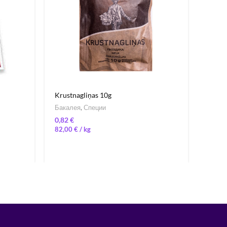
Krustnagliņas 10g
Tēja L
40g
Бакалея
,
Специи
Чай
€
82,00
€
/ 
0,16