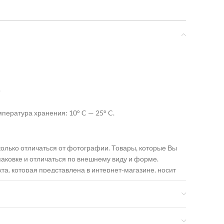
.
мпература хранения: 10° C — 25° C.
олько отличаться от фотографии. Товары, которые Вы
упаковке и отличаться по внешнему виду и форме.
а, которая представлена в интернет-магазине, носит
ентична информации, указанной на упаковке.
граничено.