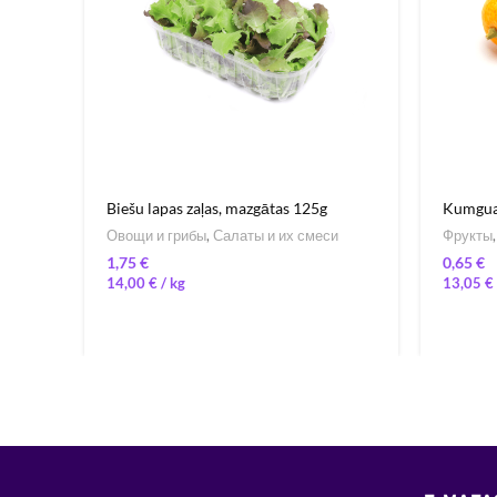
Biešu lapas zaļas, mazgātas 125g
Kumgua
Овощи и грибы
,
Салаты и их смеси
Фрукты
€
€
14,00
€
/ 
13,05
€