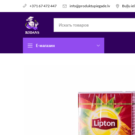
info@produktupiegade.lv
Buļļu ie
+371 67 472 447
E-магазин