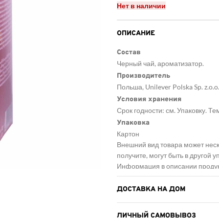
Нет в наличии
ОПИСАНИЕ
Состав
Черный чай, ароматизатор.
Производитель
Польша, Unilever Polska Sp. z.o.o
Условия хранения
Срок годности: см. Упаковку. Те
Упаковка
Картон
Внешний вид товара может неск
получите, могут быть в другой 
Информация в описании продукт
общий характер, поэтому не ид
Количество товаров по акции о
ДОСТАВКА НА ДОМ
ЛИЧНЫЙ САМОВЫВОЗ