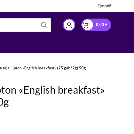
Русский
0,00
€
 tēja Lipton «English breakfast» (25 gab.*2g) 50g
pton «English breakfast»
0g