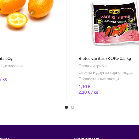
ts 50g
Bietes vārītas «KOK» 0.5 kg
,
Цитрусовые
Овощи и грибы
,
Свекла и другие корнеплоды
,
Обработанные овощи
/ 
€
2,20
€
/ 