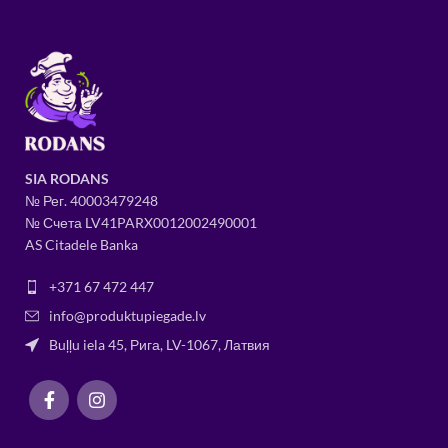
SIA RODANS
№ Рег.
400034
79248
№ Счета LV41PARX0012002490001
AS Citadele Banka
+371 67 472 447
info@produktupiegade.lv
Buļļu iela 45, Рига, LV-1067, Латвия