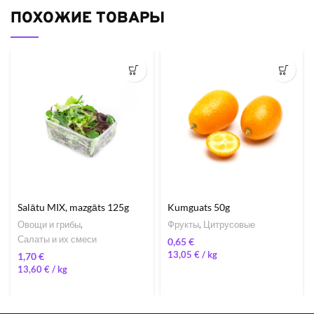
ПОХОЖИЕ ТОВАРЫ
Salātu MIX, mazgāts 125g
Kumguats 50g
Овощи и грибы
,
Фрукты
,
Цитрусовые
Салаты и их смеси
€
13,05
€
/ 
€
13,60
€
/ 