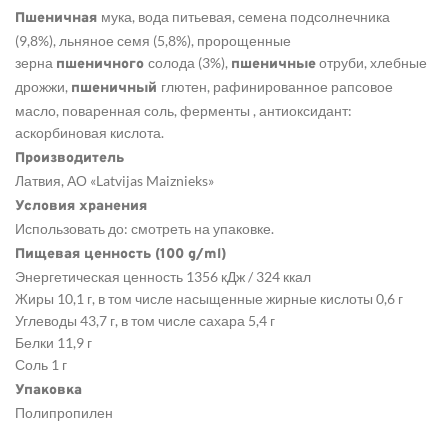
мука, вода питьевая, семена подсолнечника
Пшеничная
(9,8%), льняное семя (5,8%), пророщенные
зерна
солода (3%),
отруби, хлебные
пшеничного
пшеничные
дрожжи,
глютен, рафинированное рапсовое
пшеничный
масло, поваренная соль, ферменты , антиоксидант:
аскорбиновая кислота.
Производитель
Латвия, АО «Latvijas Maiznieks»
Условия хранения
Использовать до: смотреть на упаковке.
Пищевая ценность (100 g/ml)
Энергетическая ценность 1356 кДж / 324 ккал
Жиры 10,1 г, в том числе насыщенные жирные кислоты 0,6 г
Углеводы 43,7 г, в том числе сахара 5,4 г
Белки 11,9 г
Соль 1 г
Упаковка
Полипропилен