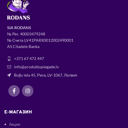
SIA RODANS
№ Рег.
400034
79248
№ Счета LV41PARX0012002490001
AS Citadele Banka
+371 67 472 447
info@produktupiegade.lv
Buļļu iela 45, Рига, LV-1067, Латвия
E-МАГАЗИН
Акции