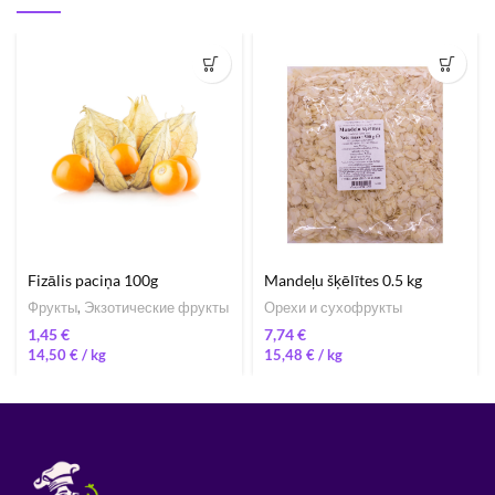
Fizālis paciņa 100g
Mandeļu šķēlītes 0.5 kg
Фрукты
,
Экзотические фрукты
Орехи и сухофрукты
€
€
14,50
€
/ 
15,48
€
/ 