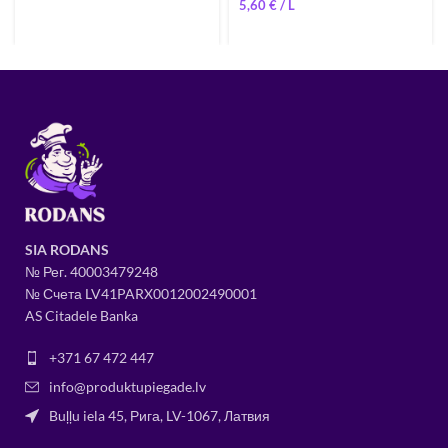
5,60
€
SIA RODANS
№ Рег.
400034
79248
№ Счета LV41PARX0012002490001
AS Citadele Banka
+371 67 472 447
info@produktupiegade.lv
Buļļu iela 45, Рига, LV-1067, Латвия