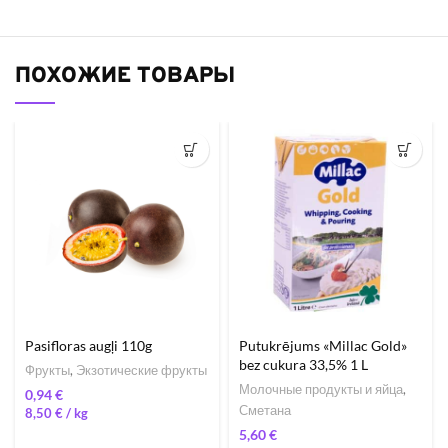
ПОХОЖИЕ ТОВАРЫ
Pasifloras augļi 110g
Putukrējums «Millac Gold»
bez cukura 33,5% 1 L
Фрукты
,
Экзотические фрукты
Молочные продукты и яйца
,
€
Сметана
8,50
€
/ 
€