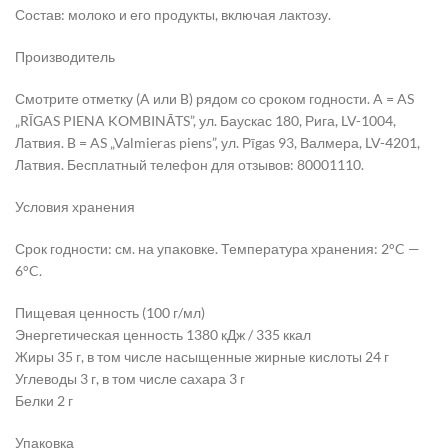
Состав: молоко и его продукты, включая лактозу.
Производитель
Смотрите отметку (A или B) рядом со сроком годности. A = AS
„RĪGAS PIENA KOMBINĀTS”, ул. Баускас 180, Рига, LV-1004,
Латвия. B = AS „Valmieras piens”, ул. Рīgas 93, Валмера, LV-4201,
Латвия. Бесплатный телефон для отзывов: 80001110.
Условия хранения
Срок годности: см. на упаковке. Температура хранения: 2°C —
6°C.
Пищевая ценность (100 г/мл)
Энергетическая ценность 1380 кДж / 335 ккал
Жиры 35 г, в том числе насыщенные жирные кислоты 24 г
Углеводы 3 г, в том числе сахара 3 г
Белки 2 г
Упаковка