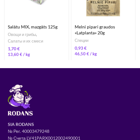
Salātu MIX, mazgāts 125g
Melni pipari graudos
«Latplanta» 20g
Овощи и грибы
,
Специи
Салаты и их смеси
€
€
46,50
€
/ 
13,60
€
/ 
SIA RODANS
№ Рег.
400034
79248
№ Счета LV41PARX0012002490001