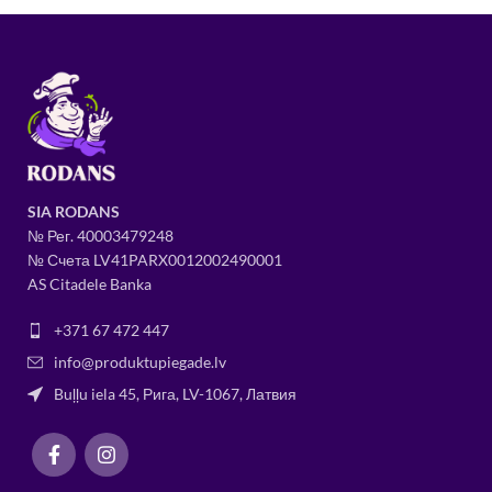
SIA RODANS
№ Рег.
400034
79248
№ Счета LV41PARX0012002490001
AS Citadele Banka
+371 67 472 447
info@produktupiegade.lv
Buļļu iela 45, Рига, LV-1067, Латвия