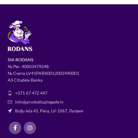
SIA RODANS
№ Рег.
400034
79248
№ Счета LV41PARX0012002490001
AS Citadele Banka
+371 67 472 447
info@produktupiegade.lv
Buļļu iela 45, Рига, LV-1067, Латвия