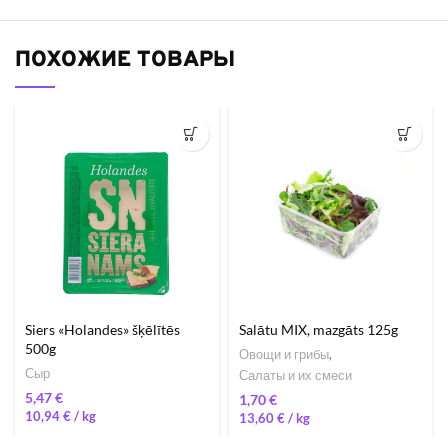
ПОХОЖИЕ ТОВАРЫ
Siers «Holandes» šķēlītēs
Salātu MIX, mazgāts 125g
500g
Овощи и грибы
,
Сыр
Салаты и их смеси
€
€
10,94
€
/ 
13,60
€
/ 