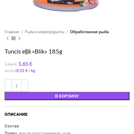
Главная
Рыба и морепродукты
Обработанная рыба
Tuncis eļļā «Blik» 185g
1,65
€
1,86
€
8,92
€
/ 
10,05
€
В КОРЗИНУ
ОПИСАНИЕ
Состав
, масло подсолнечное, соль.
Тунец