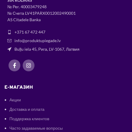
SIA RODANS
№ Рег.
400034
79248
№ Счета LV41PARX0012002490001
AS Citadele Banka
+371 67 472 447
info@produktupiegade.lv
Buļļu iela 45, Рига, LV-1067, Латвия
E-МАГАЗИН
Акции
Доставка и оплата
Поддержка клиентов
Часто задаваемые вопросы