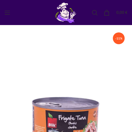
0,00
€
-11%