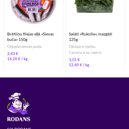
Brētliņu filejas eļļā «Sievas
Salāti «Rukolla», mazgāti
buča» 150g
125g
Обработанная рыба
Овощи и грибы
,
Салаты и их смеси
€
16,20
€
/ 
€
12,40
€
/ 