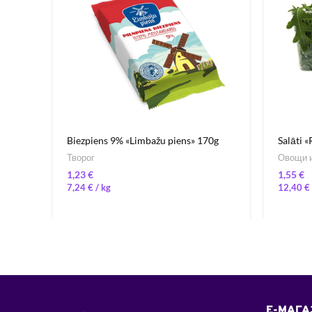
Biezpiens 9% «Limbažu piens» 170g
Salāti «
Творог
Овощи и
€
€
7,24
€
/ 
12,40
€
E-МАГА