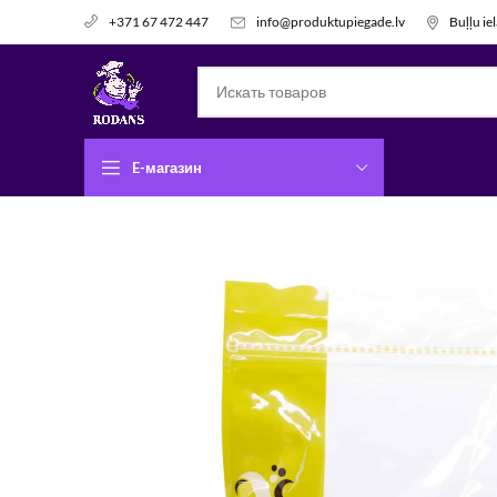
info@produktupiegade.lv
Buļļu ie
+371 67 472 447
E-магазин