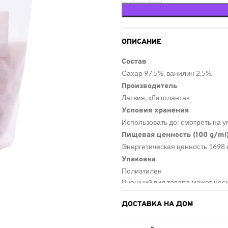
ОПИСАНИЕ
Состав
Сахар 97,5%, ванилин 2,5%.
Производитель
Латвия, «Латпланта»
Условия хранения
Использовать до: смотреть на у
Пищевая ценность (100 g/ml
Энергетическая ценность 1698 к
Упаковка
Полиэтилен
Внешний вид товара может неск
получите, могут быть в другой 
Информация в описании продукт
ДОСТАВКА НА ДОМ
общий характер, поэтому не ид
Количество товаров по акции о