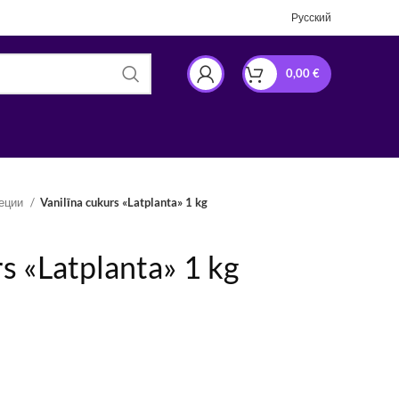
Русский
0,00
€
пеции
Vanilīna cukurs «Latplanta» 1 kg
s «Latplanta» 1 kg