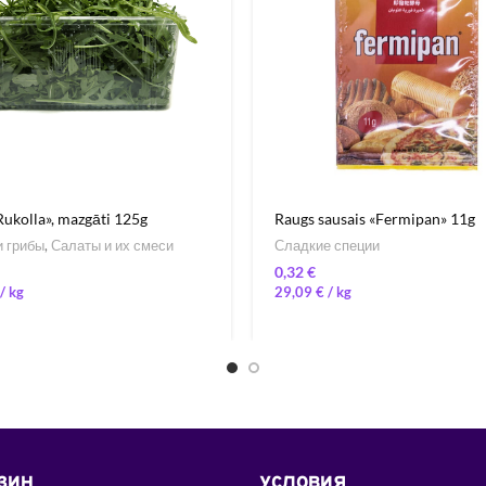
Rukolla», mazgāti 125g
Raugs sausais «Fermipan» 11g
 грибы
,
Салаты и их смеси
Сладкие специи
€
/ 
29,09
€
/ 
ЗИН
УСЛОВИЯ