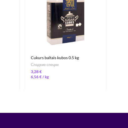
Cukurs baltais kubos 0.5 kg
Krust
Сладкие специи
Бакал
€
6,56
€
/ 
82,0