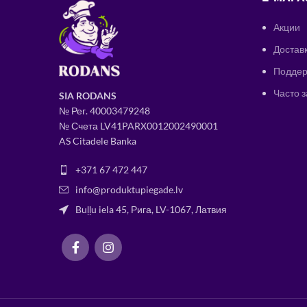
Акции
Доставк
Поддер
Часто 
SIA RODANS
№ Рег.
400034
79248
№ Счета LV41PARX0012002490001
AS Citadele Banka
+371 67 472 447
info@produktupiegade.lv
Buļļu iela 45, Рига, LV-1067, Латвия