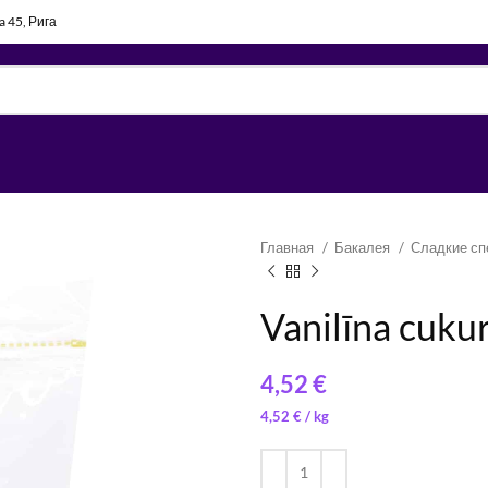
la 45, Рига
Главная
Бакалея
Сладкие с
Vanilīna cukur
€
€
€
29,09
1,05
€
/ 
€
/ 
1,33
€
4,52
€
/ 