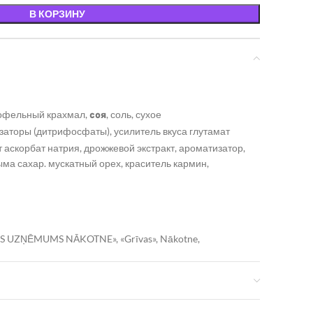
В КОРЗИНУ
ртофельный крахмал,
, соль, сухое
соя
изаторы (дитрифосфаты), усилитель вкуса глутамат
т аскорбат натрия, дрожжевой экстракт, ароматизатор,
ма сахар. мускатный орех, краситель кармин,
S UZŅĒMUMS NĀKOTNE», «Grīvas», Nākotne,
край.
в после открытия.Температура хранения: 0° C — 6° C.