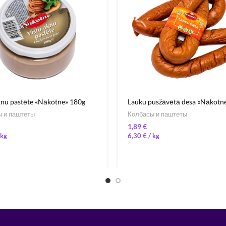
knu pastēte «Nākotne» 180g
Lauku pusžāvētā desa «Nākotn
 и паштеты
Колбасы и паштеты
€
6,30
€
/ 