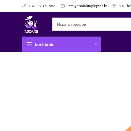
info@produktupiegade.lv
Buļļu ie
+371 67 472 447
E-магазин