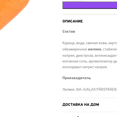
ОПИСАНИЕ
Состав
Курица, вода, свиная кожа, ка
обезжиренное
, стабил
молоко
натрия, декстроза, антиоксидан
копченая соль, ароматизатор ды
консервант нитрит натрия.
Производитель
Латвия, SIA «GAĻAS PĀRSTRĀDE
Глудасская волость, Елгавский 
ДОСТАВКА НА ДОМ
Условия хранения
Использовать в течение 48 часо