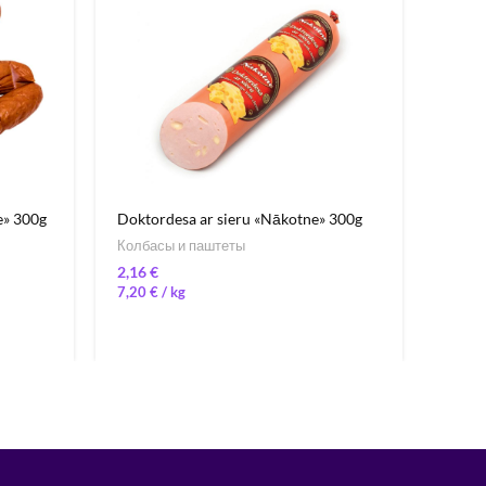
e» 300g
Doktordesa ar sieru «Nākotne» 300g
Dokto
330g
Колбасы и паштеты
Мясо 
€
Колба
7,20
€
/ 
9,97