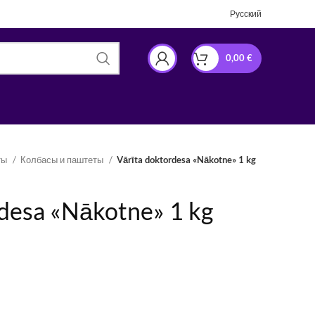
Русский
0,00
€
ты
Колбасы и паштеты
Vārīta doktordesa «Nākotne» 1 kg
desa «Nākotne» 1 kg