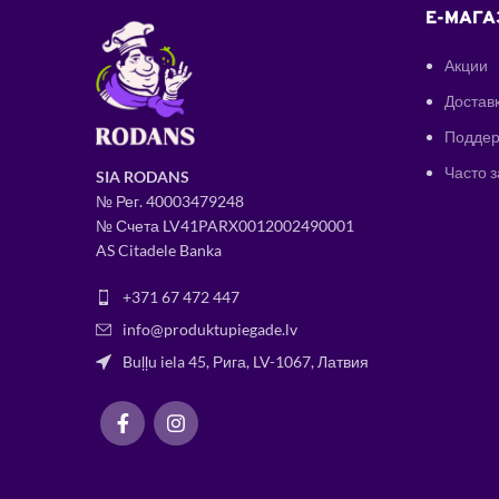
E-МАГА
Акции
Доставк
Поддер
Часто 
SIA RODANS
№ Рег.
400034
79248
№ Счета LV41PARX0012002490001
AS Citadele Banka
+371 67 472 447
info@produktupiegade.lv
Buļļu iela 45, Рига, LV-1067, Латвия