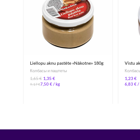
Liellopu aknu pastēte «Nākotne» 180g
Vistu a
Колбасы и паштеты
Колбасы
1,35
€
€
1,65
€
7,50
€
/ 
6,83
€
/ 
9,17
€