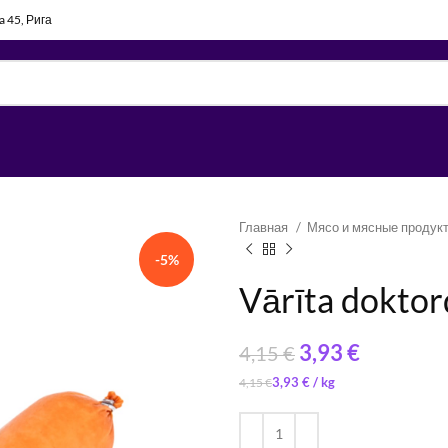
la 45, Рига
Главная
Мясо и мясные продук
-5%
Vārīta doktor
3,93
€
4,15
€
3,93
€
/ 
4,15
€
6,73
7,20
€
€
/ 
/ 