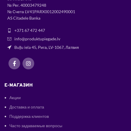
№ Рег.
400034
79248
№ Счета LV41PARX0012002490001
AS Citadele Banka
+371 67 472 447
info@produktupiegade.lv
Buļļu iela 45, Рига, LV-1067, Латвия
E-МАГАЗИН
Акции
Доставка и оплата
Поддержка клиентов
Часто задаваемые вопросы