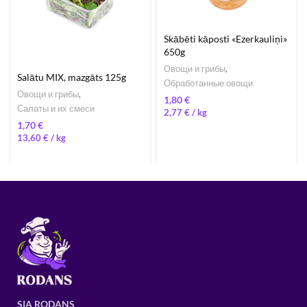
Skābēti kāposti «Ezerkauliņi»
650g
Овощи и грибы
,
Salātu MIX, mazgāts 125g
Обработанные овощи
Овощи и грибы
,
€
Салаты и их смеси
2,77
€
/ 
€
13,60
€
/ 
SIA RODANS