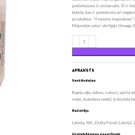
pielietojums ir universāls. Šī ir 
klāstā, kas ir piemērota arī vegāni
produktus. “4 sezonu majonēzes” sas
Majonēze satur vērtīgās Omega 3 
APRAKSTS
Sastāvdaļas
Rapšu eļļa, ūdens, cukurs, spirta et
sveķi, ksantāna sveķi), krāsviela b
Ražotājs
Latvija, SIA „Orkla Foods Latvija”, 
Uzglabāšanas nosacījumi