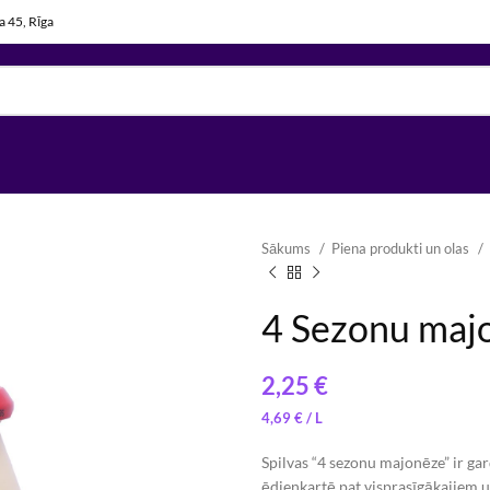
la 45, Rīga
Sākums
Piena produkti un olas
4 Sezonu majo
€
4,17
7,79
€
€
4,69
€
Spilvas “4 sezonu majonēze” ir ga
ēdienkartē pat visprasīgākajiem 