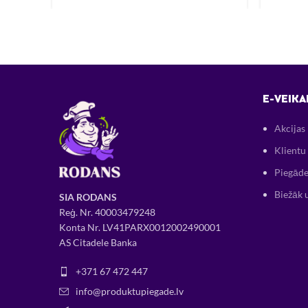
E-VEIKA
Akcijas
Klientu 
Piegāde
Biežāk 
SIA RODANS
Reģ. Nr.
400034
79248
Konta Nr. LV41PARX0012002490001
AS Citadele Banka
+371 67 472 447
info@produktupiegade.lv