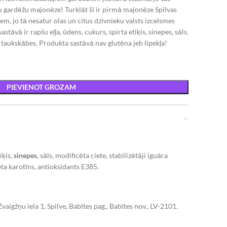
īstu gardēžu majonēze! Turklāt šī ir pirmā majonēze Spilvas
em, jo tā nesatur olas un citus dzīvnieku valsts izcelsmes
tāvā ir rapšu eļļa, ūdens, cukurs, spirta etiķis, sinepes, sāls.
taukskābes. Produkta sastāvā nav glutēna jeb lipekļa!
PIEVIENOT GROZAM
iķis,
sinepes
, sāls, modificēta ciete, stabilizētāji (guāra
eta karotīns, antioksidants E385.
Zvaigžņu iela 1, Spilve, Babītes pag., Babītes nov., LV-2101.