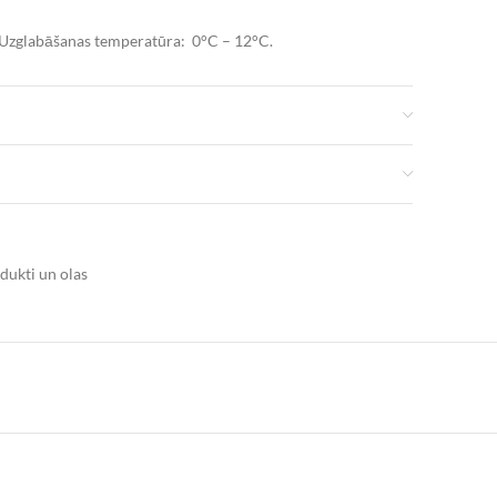
ma. Uzglabāšanas temperatūra: 0°C – 12°C.
 kcal
aukskābes 4.8
g
4
g
dukti un olas
edaudz atšķirties no attēlā redzamā. Saņemtās preces var
 savādāk vai atšķirties pēc formas. Aprakstā sniegtā
īga un tādēļ tā nevar tikt uzskatīta par identisku
umu.
Akcijas preču daudzums ir ierobežots.