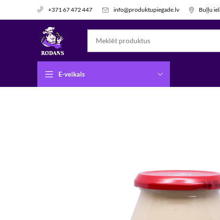
info@produktupiegade.lv
Buļļu ie
+371 67 472 447
E-veikals