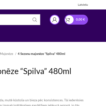
Latviešu
0,00
€
Majonēze
4 Sezonu majonēze “Spilva” 480ml
nēze “Spilva” 480ml
rda, mutē kūstoša un bieza pēc konsistences. Tā iederēsies
un izsmalcinātākajiem gardēžiem jebkurā sezonā, jo tās