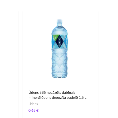
-12%
Ūdens 885 negāzēts dabīgais
Ūdens
minerālūdens depozīta pudelē 1.5 L
miner
Ūdens
Ūdens
€
0,65