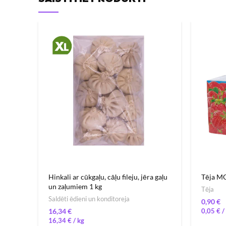
Hinkali ar cūkgaļu, cāļu fileju, jēra gaļu
Tēja MO
un zaļumiem 1 kg
Tēja
Saldēti ēdieni un konditoreja
€
€
0,05
€
16,34
€
/ 