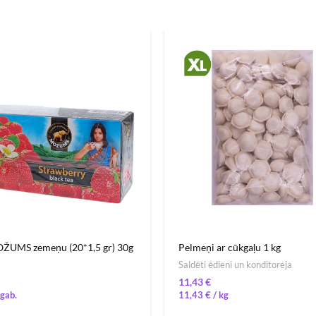
ŽUMS zemeņu (20*1,5 gr) 30g
Pelmeņi ar cūkgaļu 1 kg
Saldēti ēdieni un konditoreja
€
11,43
€
/ 