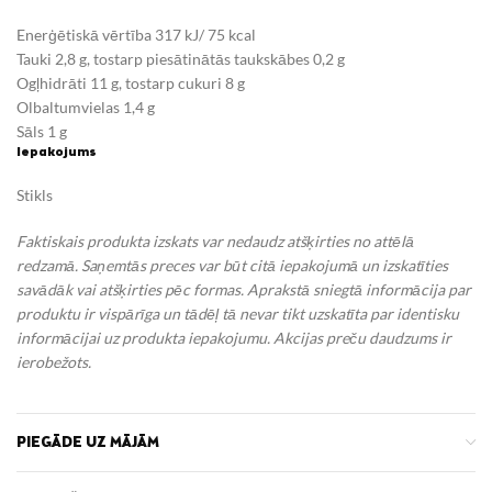
Enerģētiskā vērtība 317 kJ/ 75 kcal
Tauki 2,8 g, tostarp piesātinātās taukskābes 0,2 g
Ogļhidrāti 11 g, tostarp cukuri 8 g
Olbaltumvielas 1,4 g
Sāls 1 g
Iepakojums
Stikls
Faktiskais produkta izskats var nedaudz atšķirties no attēlā
redzamā. Saņemtās preces var būt citā iepakojumā un izskatīties
savādāk vai atšķirties pēc formas. Aprakstā sniegtā informācija par
produktu ir vispārīga un tādēļ tā nevar tikt uzskatīta par identisku
informācijai uz produkta iepakojumu.
Akcijas preču daudzums ir
ierobežots.
PIEGĀDE UZ MĀJĀM