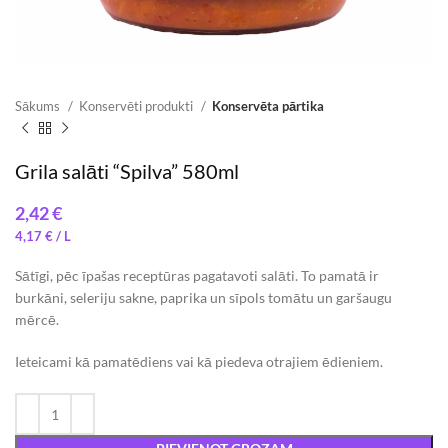
Sākums
Konservēti produkti
Konservēta pārtika
Grila salāti “Spilva” 580ml
€
4,17
€
Sātīgi, pēc īpašas receptūras pagatavoti salāti. To pamatā ir
burkāni, seleriju sakne, paprika un sīpols tomātu un garšaugu
mērcē.
Ieteicami kā pamatēdiens vai kā piedeva otrajiem ēdieniem.