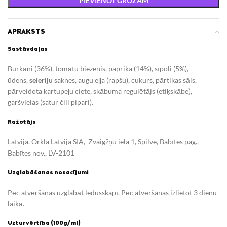
PIEVIENOT GROZAM
APRAKSTS
Sastāvdaļas
Burkāni (36%), tomātu biezenis, paprika (14%), sīpoli (5%),
ūdens,
seleriju
saknes, augu eļļa (rapšu), cukurs, pārtikas sāls,
pārveidota kartupeļu ciete, skābuma regulētājs (etiķskābe),
garšvielas (satur čili pipari).
Ražotājs
Latvija, Orkla Latvija SIA,
Zvaigžņu iela 1, Spilve, Babītes pag.,
Babītes nov., LV-2101
Uzglabāšanas nosacījumi
Pēc atvēršanas uzglabāt ledusskapī.
Pēc atvēršanas izlietot 3 dienu
laikā.
Uzturvērtība (100g/ml)