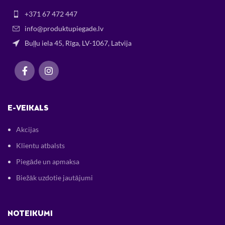
+371 67 472 447
info@produktupiegade.lv
Buļļu iela 45, Rīga, LV-1067, Latvija
E-VEIKALS
Akcijas
Klientu atbalsts
Piegāde un apmaksa
Biežāk uzdotie jautājumi
NOTEIKUMI