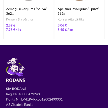
Zemeņu ievārījums “Spilva”
Apelsīnu ievārījums “Spilva”
362g
362g
Konservēta pārtika
Konservēta pārtika
€
€
7,98
€
/ 
8,45
€
/ 
SIA RODANS
Reģ. Nr.
400034
79248
Konta Nr. LV41PARX0012002490001
AS Citadele Banka